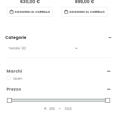
630,00
€
699,00
€
AGGIUNGI AL CARRELLO
AGGIUNGI AL CARRELLO
Categorie
Marchi
Lisam
Prezzo
€
-
Minimum Price
Maximum Price