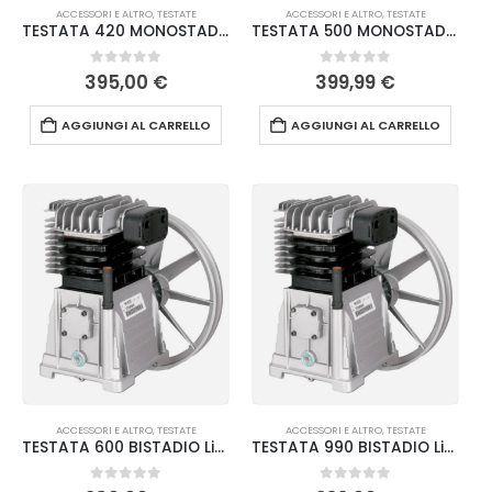
ACCESSORI E ALTRO
,
TESTATE
ACCESSORI E ALTRO
,
TESTATE
TESTATA 420 MONOSTADIO Lisam
TESTATA 500 MONOSTADIO Lisam
0
Su 5
0
Su 5
395,00
€
399,99
€
AGGIUNGI AL CARRELLO
AGGIUNGI AL CARRELLO
ACCESSORI E ALTRO
,
TESTATE
ACCESSORI E ALTRO
,
TESTATE
TESTATA 600 BISTADIO Lisam
TESTATA 990 BISTADIO Lisam
0
Su 5
0
Su 5