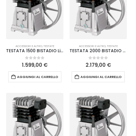
ACCESSORI E ALTRO
,
TESTATE
ACCESSORI E ALTRO
,
TESTATE
TESTATA 1500 BISTADIO Lisam
TESTATA 2000 BISTADIO Lisam
0
Su 5
0
Su 5
1.599,00
€
2.179,00
€
AGGIUNGI AL CARRELLO
AGGIUNGI AL CARRELLO