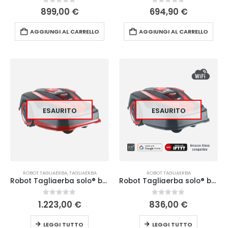
0
Su 5
0
Su 5
899,00
€
694,90
€
AGGIUNGI AL CARRELLO
AGGIUNGI AL CARRELLO
ESAURITO
ESAURITO
ROBOT TAGLIAERBA
,
TAGLIAERBA
ROBOT TAGLIAERBA
Robot Tagliaerba solo® by AL-KO Robolinho 1423 W
Robot Tagliaerba solo® by AL-KO Robolinho 520 W
0
Su 5
0
Su 5
1.223,00
€
836,00
€
LEGGI TUTTO
LEGGI TUTTO