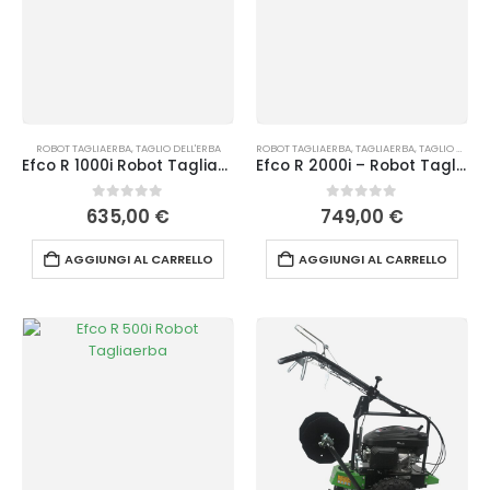
ROBOT TAGLIAERBA
,
TAGLIO DELL'ERBA
ROBOT TAGLIAERBA
,
TAGLIAERBA
,
TAGLIO DELL'ERBA
Efco R 1000i Robot Tagliaerba
Efco R 2000i – Robot Tagliaerba
0
Su 5
0
Su 5
635,00
€
749,00
€
AGGIUNGI AL CARRELLO
AGGIUNGI AL CARRELLO