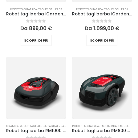
ROBOT TAGLIAERBA
,
TAGLIO DELL'ERBA
ROBOT TAGLIAERBA
,
TAGLIO DELL'ERBA
Robot tagliaerba iGarden R35 RTK
Robot tagliaerba iGarden R55 RTK senza filo perimetrale
0
Su 5
0
Su 5
Da
899,00
€
Da
1.099,00
€
SCOPRI DI PIÙ
SCOPRI DI PIÙ
CRAMER
,
ROBOT TAGLIAERBA
,
TAGLIAERBA
,
TAGLIO DELL'ERBA
ROBOT TAGLIAERBA
,
TAGLIAERBA
,
TAGLIO DELL'ERBA
Robot tagliaerba RM1000 Cramer
Robot tagliaerba RM800 Cramer