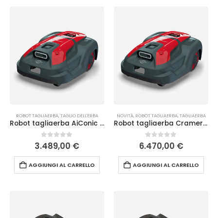
ROBOT TAGLIAERBA
,
TAGLIO DELL'ERBA
NOVITÀ
,
ROBOT TAGLIAERBA
,
TAGLIAERBA
Robot tagliaerba AiConic 5 Cramer
Robot tagliaerba Cramer AiConic 12
0
Su 5
0
Su 5
3.489,00
€
6.470,00
€
AGGIUNGI AL CARRELLO
AGGIUNGI AL CARRELLO