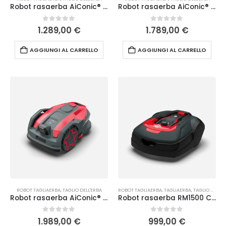
Robot rasaerba AiConic® 1 Cramer
Robot rasaerba AiConic® 2 Cramer
0
Su 5
0
Su 5
1.289,00
€
1.789,00
€
AGGIUNGI AL CARRELLO
AGGIUNGI AL CARRELLO
ROBOT TAGLIAERBA
,
TAGLIO DELL'ERBA
ROBOT TAGLIAERBA
,
TAGLIAERBA
,
TAGLIO DELL'ERBA
Robot rasaerba AiConic® 3 Cramer
Robot rasaerba RM1500 Cramer
0
Su 5
0
Su 5
1.989,00
€
999,00
€