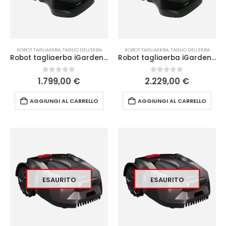
ROBOT TAGLIAERBA
,
TAGLIO DELL'ERBA
ROBOT TAGLIAERBA
,
TAGLIO DELL'ERBA
Robot tagliaerba iGarden L AWD 65 LIDAR senza filo perimetrale
Robot tagliaerba iGarden L AWD 80 LIDAR senza filo perimetrale
0
Su 5
0
Su 5
1.799,00
€
2.229,00
€
AGGIUNGI AL CARRELLO
AGGIUNGI AL CARRELLO
ESAURITO
ESAURITO