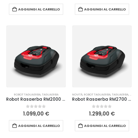
AGGIUNGI AL CARRELLO
AGGIUNGI AL CARRELLO
ROBOT TAGLIAERBA
,
TAGLIAERBA
NOVITÀ
,
ROBOT TAGLIAERBA
,
TAGLIAERBA
,
TAGLI
Robot Rasaerba RM2000 Cramer
Robot Rasaerba RM2700 Cramer
0
Su 5
0
Su 5
1.099,00
€
1.299,00
€
AGGIUNGI AL CARRELLO
AGGIUNGI AL CARRELLO