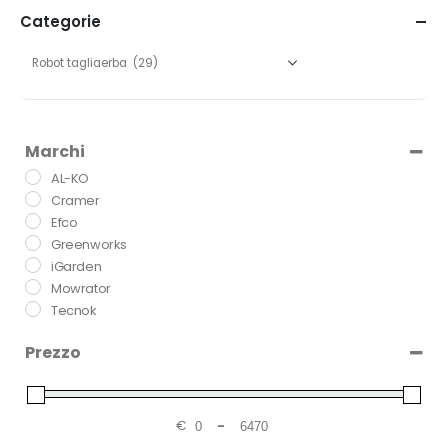
Categorie
Marchi
AL-KO
Cramer
Efco
Greenworks
iGarden
Mowrator
Tecnok
Prezzo
€
-
Minimum Price
Maximum Price