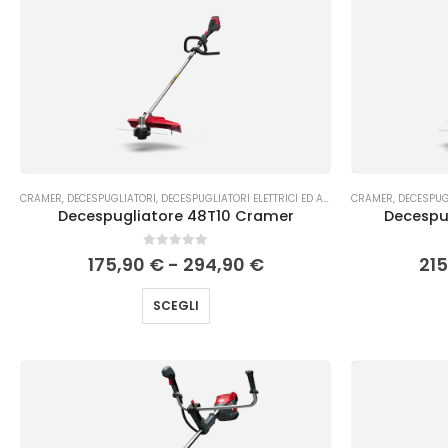
CRAMER
,
DECESPUGLIATORI
,
DECESPUGLIATORI ELETTRICI ED A BATTERIA
CRAMER
,
TAGLIO DELL'E
,
DECESPUG
Decespugliatore 48T10 Cramer
Decespu
0
Su 5
175,90
€
-
294,90
€
21
SCEGLI