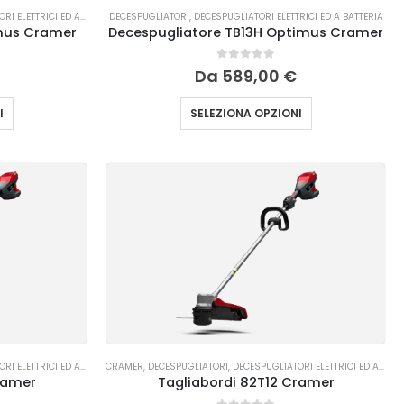
LETTRICI ED A BATTERIA
DECESPUGLIATORI
,
DECESPUGLIATORI MULTIFUNZIONE
,
DECESPUGLIATORI ELETTRICI ED A BATTERIA
imus Cramer
Decespugliatore TB13H Optimus Cramer
0
Su 5
Da
589,00
€
I
SELEZIONA OPZIONI
LETTRICI ED A BATTERIA
CRAMER
,
DECESPUGLIATORI
,
DECESPUGLIATORI ELETTRICI ED A BATTERIA
ramer
Tagliabordi 82T12 Cramer