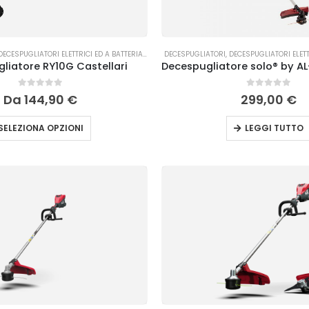
DECESPUGLIATORI ELETTRICI ED A BATTERIA
,
TAGLIO DELL'ERBA
DECESPUGLIATORI
,
DECESPUGLIATORI ELETT
liatore RY10G Castellari
0
Su 5
0
Su 5
Da
144,90
€
299,00
€
SELEZIONA OPZIONI
LEGGI TUTTO