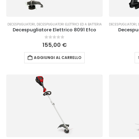
DECESPUGLIATORI
,
DECESPUGLIATORI ELETTRICI ED A BATTERIA
DECESPUGLIATORI
,
Decespugliatore Elettrico 8091 Efco
Decespug
0
Su 5
155,00
€
AGGIUNGI AL CARRELLO