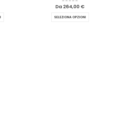
0
Su 5
Da
264,00
€
I
SELEZIONA OPZIONI