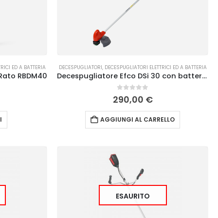
RICI ED A BATTERIA
DECESPUGLIATORI
,
DECESPUGLIATORI ELETTRICI ED A BATTERIA
 Rato RBDM40
Decespugliatore Efco DSi 30 con batteria Bi 2,0 EF e caricabatterie CRG
0
Su 5
290,00
€
I
AGGIUNGI AL CARRELLO
ESAURITO