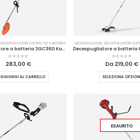
,
DECESPUGLIATORI ELETTRICI ED A BATTERIA
DECESPUGLIATORI
,
DECESPUGLIATORI ELETT
Decespugliatore a batteria 3GC36D Kasei
Decespugliatore a batteria
0
Su 5
0
Su 5
283,00
€
Da
219,00
€
GGIUNGI AL CARRELLO
SELEZIONA OPZION
ESAURITO