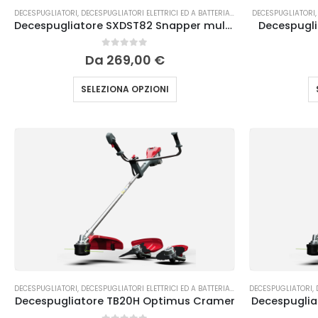
DECESPUGLIATORI
,
DECESPUGLIATORI ELETTRICI ED A BATTERIA
,
TAGLIO DELL'ERBA
DECESPUGLIATORI
Decespugliatore SXDST82 Snapper multifunzione a batteria 82V
Decespugli
0
Su 5
Da
269,00
€
SELEZIONA OPZIONI
DECESPUGLIATORI
,
DECESPUGLIATORI ELETTRICI ED A BATTERIA
,
TAGLIO DELL'ERBA
DECESPUGLIATORI
,
Decespugliatore TB20H Optimus Cramer
Decespuglia