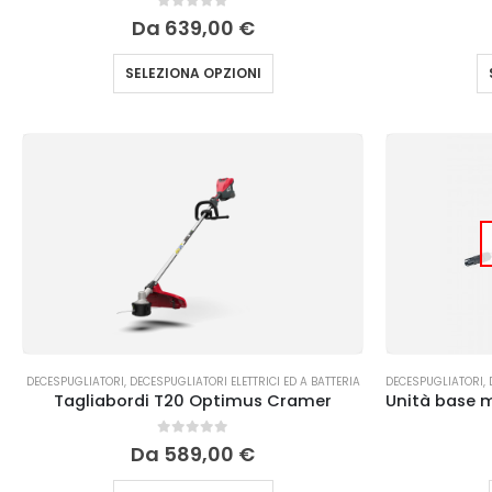
0
Su 5
Da
639,00
€
SELEZIONA OPZIONI
DECESPUGLIATORI
,
DECESPUGLIATORI ELETTRICI ED A BATTERIA
DECESPUGLIATORI
,
Tagliabordi T20 Optimus Cramer
0
Su 5
Da
589,00
€