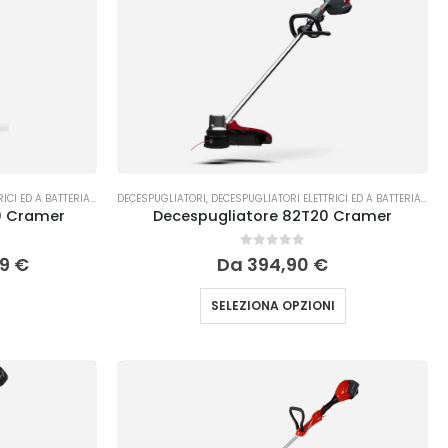
ICI ED A BATTERIA
,
TAGLIO DELL'ERBA
DECESPUGLIATORI
,
DECESPUGLIATORI ELETTRICI ED A BATTERIA
,
TAGL
0 Cramer
Decespugliatore 82T20 Cramer
0
Su 5
99
€
Da
394,90
€
SELEZIONA OPZIONI