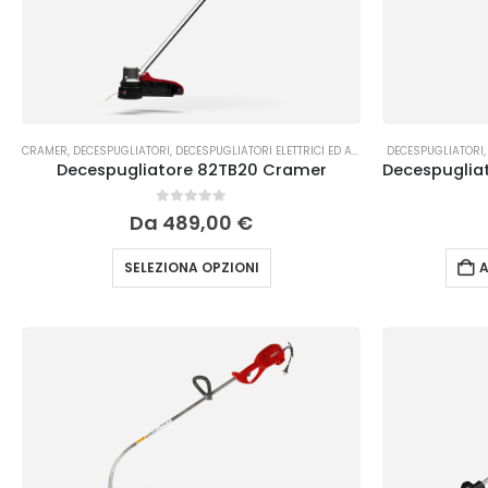
CRAMER
,
DECESPUGLIATORI
,
DECESPUGLIATORI ELETTRICI ED A BATTERIA
DECESPUGLIATORI
Decespugliatore 82TB20 Cramer
0
Su 5
Da
489,00
€
SELEZIONA OPZIONI
A