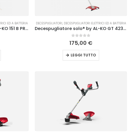
RICI ED A BATTERIA
DECESPUGLIATORI
,
DECESPUGLIATORI ELETTRICI ED A BATTERIA
Decespugliatore solo® by AL-KO 151 B PREMIUMpro a scoppio
Decespugliatore solo® by AL-KO GT 4235.2 a batteria
0
Su 5
175,00
€
LEGGI TUTTO