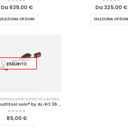
0
Su 5
0
Su 5
Da
639,00
€
Da
325,00
€
SELEZIONA OPZIONI
SELEZIONA OPZION
ESAURITO
DECESPUGLIATORI ELETTRICI ED A BATTERIA
,
TAGLIO DELL'ERBA
Unità base multitool solo® by AL-KO 36 V MT42.2 a batteria
0
Su 5
85,00
€