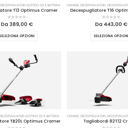
,
DECESPUGLIATORI ELETTRICI ED A BATTERIA
CRAMER
,
DECESPUGLIATORI
,
DECESPUGLIATORI E
atore T13 Optimus Cramer
Decespugliatore T16 Opt
0
Su 5
0
Su 5
Da
389,00
€
Da
443,00
€
SELEZIONA OPZIONI
SELEZIONA OPZION
DECESPUGLIATORI ELETTRICI ED A BATTERIA
,
TAGLIO DELL'ERBA
CRAMER
,
DECESPUGLIATORI
,
DECESPUGLIATORI E
tore TB20L Optimus Cramer
Tagliabordi 82T12 C