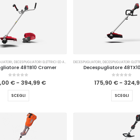
RBA
LIATORI
,
DECESPUGLIATORI ELETTRICI ED A BATTERIA
DECESPUGLIATORI
,
DECESPUGLIATORI ELETTR
gliatore 48TB10 Cramer
Decespugliatore 48TX1
0
Su 5
0
Su 5
5,00
€
-
394,99
€
175,90
€
-
324,
SCEGLI
SCEGLI