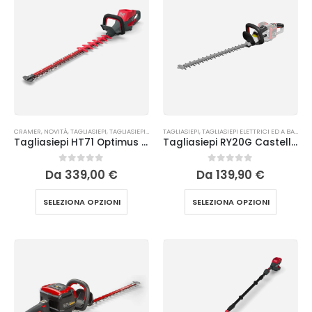
CRAMER
,
NOVITÀ
,
TAGLIASIEPI
,
TAGLIASIEPI ELETTRICI ED A BATTERIA
TAGLIASIEPI
,
TAGLIASIEPI ELETTRICI ED A BATTERIA
Tagliasiepi HT71 Optimus Cramer
Tagliasiepi RY20G Castellari
0
Su 5
0
Su 5
Da
339,00
€
Da
139,90
€
SELEZIONA OPZIONI
SELEZIONA OPZIONI