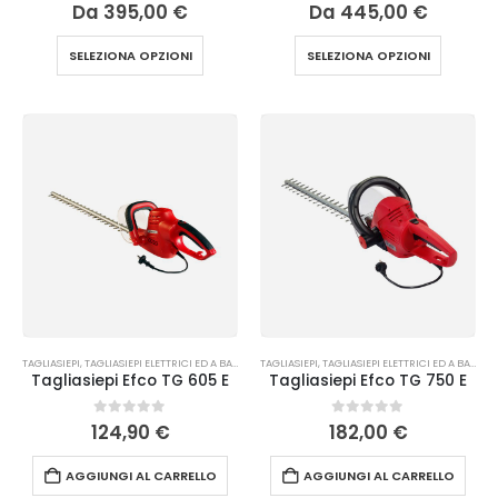
0
Su 5
0
Su 5
Da
395,00
€
Da
445,00
€
SELEZIONA OPZIONI
SELEZIONA OPZIONI
TAGLIASIEPI
,
TAGLIASIEPI ELETTRICI ED A BATTERIA
TAGLIASIEPI
,
TAGLIASIEPI ELETTRICI ED A BATTERIA
Tagliasiepi Efco TG 605 E
Tagliasiepi Efco TG 750 E
0
Su 5
0
Su 5
124,90
€
182,00
€
AGGIUNGI AL CARRELLO
AGGIUNGI AL CARRELLO