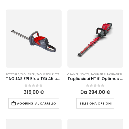
POTATURA
,
TAGLIASIEPI
,
TAGLIASIEPI ELETTRICI ED A BATTERIA
CRAMER
,
NOVITÀ
,
TAGLIASIEPI
,
TAGLIASIEPI ELETTRICI ED A BATTERIA
TAGLIASIEPI Efco TGi 45 con batteria Bi 5,0 EF e caricabatterie
Tagliasiepi HT61 Optimus Cramer
0
Su 5
0
Su 5
319,00
€
Da
294,00
€
AGGIUNGI AL CARRELLO
SELEZIONA OPZIONI