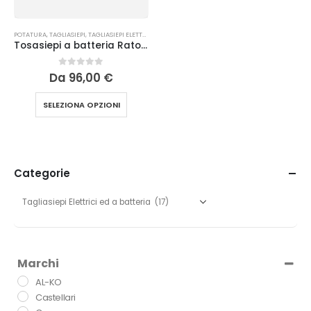
POTATURA
,
TAGLIASIEPI
,
TAGLIASIEPI ELETTRICI ED A BATTERIA
Tosasiepi a batteria Rato RBTF40 con taglio 530 mm
0
Su 5
Da
96,00
€
SELEZIONA OPZIONI
Categorie
Marchi
AL-KO
Castellari