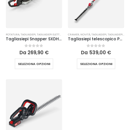
POTATURA
,
TAGLIASIEPI
,
TAGLIASIEPI ELETTRICI ED A BATTERIA
CRAMER
,
NOVITÀ
,
TAGLIASIEPI
,
TAGLIASIEPI AD ASTA
Tagliasiepi Snapper SXDHT82 batteria 82V
Tagliasiepi telescopico PHT32 Cramer
0
Su 5
0
Su 5
Da
269,90
€
Da
539,00
€
SELEZIONA OPZIONI
SELEZIONA OPZIONI