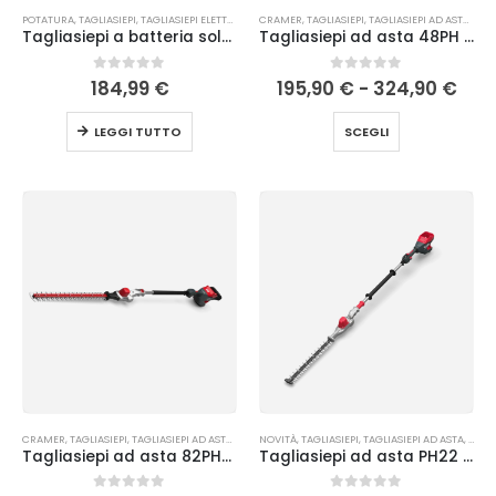
POTATURA
,
TAGLIASIEPI
,
TAGLIASIEPI ELETTRICI ED A BATTERIA
CRAMER
,
TAGLIASIEPI
,
TAGLIASIEPI AD ASTA
,
TAGL
Tagliasiepi a batteria solo® by AL-KO HT 3660
Tagliasiepi ad asta 48PH Cramer
0
Su 5
0
Su 5
184,99
€
195,90
€
-
324,90
€
LEGGI TUTTO
SCEGLI
CRAMER
,
TAGLIASIEPI
,
TAGLIASIEPI AD ASTA
,
TAGLIASIEPI ELETTRICI ED A BATTERIA
NOVITÀ
,
TAGLIASIEPI
,
TAGLIASIEPI AD ASTA
,
TAGLI
Tagliasiepi ad asta 82PH23 Cramer
Tagliasiepi ad asta PH22 Cramer