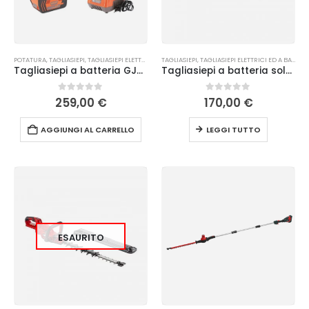
POTATURA
,
TAGLIASIEPI
,
TAGLIASIEPI ELETTRICI ED A BATTERIA
TAGLIASIEPI
,
TAGLIASIEPI ELETTRICI ED A BATTERIA
Tagliasiepi a batteria GJB1-D Kasei
Tagliasiepi a batteria solo® by AL-KO HT 3645
0
Su 5
0
Su 5
259,00
€
170,00
€
AGGIUNGI AL CARRELLO
LEGGI TUTTO
ESAURITO