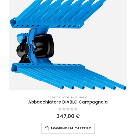
ABBACCHIATORI PNEUMATICI
Abbacchiatore DIABLO Campagnola
0
Su 5
347,00
€
AGGIUNGI AL CARRELLO