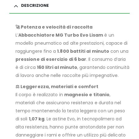
DESCRIZIONE
🚀 Potenza e velocità di raccolta
L’
Abbacchiatore MG Turbo Evo Lisam
è un
modello pneumatico ad alte prestazioni, capace di
raggiungere fino a
1.800 battiti al minuto
con una
pressione di esercizio di 6 bar
. Il consumo d’aria
è di circa
160 litri al minuto
, garantendo continuità
di lavoro anche nelle raccolte più impegnative.
⚖️ Leggerezza, materiali e comfort
Il corpo è realizzato in
magnesio e titanio
,
materiali che assicurano resistenza e durata nel
tempo mantenendo la testa leggera con un peso
di soli
1,07 kg
. Le astine Evo, in tecnopolimero ad
alta resistenza, hanno punte arrotondate per non
danneggiare i rami e offrire un utilizzo più delicato