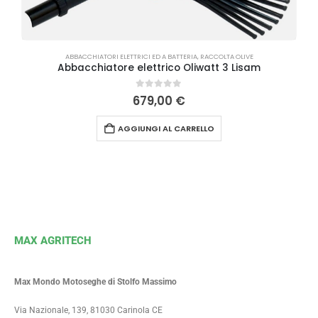
ABBACCHIATORI ELETTRICI ED A BATTERIA
,
RACCOLTA OLIVE
Abbacchiatore elettrico Oliwatt 3 Lisam
0
Su 5
679,00
€
AGGIUNGI AL CARRELLO
MAX AGRITECH
Max Mondo Motoseghe di Stolfo Massimo
Via Nazionale, 139, 81030 Carinola CE