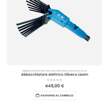
ABBACCHIATORI ELETTRICI ED A BATTERIA
,
RACCOLTA OLIVE
Abbacchiatore elettrico Oliveco Lisam
0
Su 5
445,00
€
AGGIUNGI AL CARRELLO