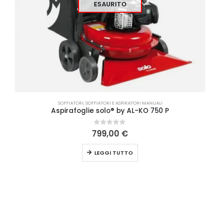
ESAURITO
SOFFIATORI
,
SOFFIATORI E ASPIRATORI MANUALI
Aspirafoglie solo® by AL-KO 750 P
0
Su 5
799,00
€
LEGGI TUTTO