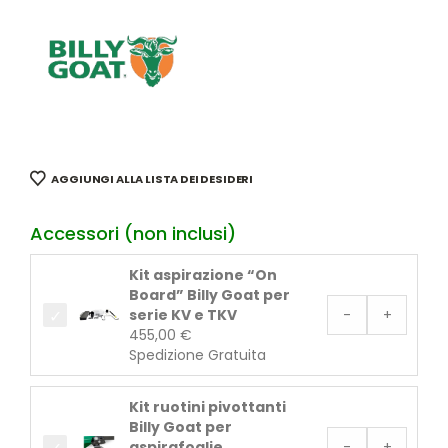
AGGIUNGI ALLA LISTA DEI DESIDERI
Accessori (non inclusi)
Kit aspirazione “On
Board” Billy Goat per
serie KV e TKV
-
+
455,00
€
Spedizione Gratuita
Kit ruotini pivottanti
Billy Goat per
aspirafoglie
-
+