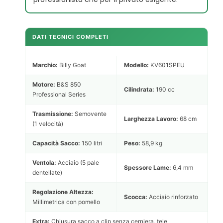
DATI TECNICI COMPLETI
Marchio:
Billy Goat
Modello:
KV601SPEU
Motore:
B&S 850
Cilindrata:
190 cc
Professional Series
Trasmissione:
Semovente
Larghezza Lavoro:
68 cm
(1 velocità)
Capacità Sacco:
150 litri
Peso:
58,9 kg
Ventola:
Acciaio (5 pale
Spessore Lame:
6,4 mm
dentellate)
Regolazione Altezza:
Scocca:
Acciaio rinforzato
Millimetrica con pomello
Extra:
Chiusura sacco a clip senza cerniera, tele