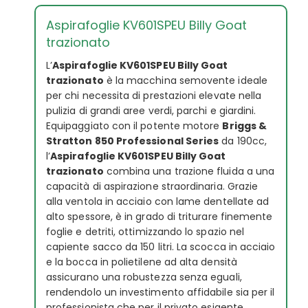
Aspirafoglie KV601SPEU Billy Goat
trazionato
L’
Aspirafoglie KV601SPEU Billy Goat
trazionato
è la macchina semovente ideale
per chi necessita di prestazioni elevate nella
pulizia di grandi aree verdi, parchi e giardini.
Equipaggiato con il potente motore
Briggs &
Stratton 850 Professional Series
da 190cc,
l’
Aspirafoglie KV601SPEU Billy Goat
trazionato
combina una trazione fluida a una
capacità di aspirazione straordinaria. Grazie
alla ventola in acciaio con lame dentellate ad
alto spessore, è in grado di triturare finemente
foglie e detriti, ottimizzando lo spazio nel
capiente sacco da 150 litri. La scocca in acciaio
e la bocca in polietilene ad alta densità
assicurano una robustezza senza eguali,
rendendolo un investimento affidabile sia per il
professionista che per il privato esigente.