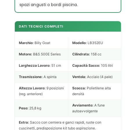
spazi angusti o bordi piscina.
DATI TECNICI COMPLETI
Marchio:
Billy Goat
Modello:
LB352EU
Motore:
B&S 500E Series
Cilindrata:
158 cc
Larghezza Lavoro:
51 cm
Capacità Sacco:
105 litri
Trasmissione:
A spinta
Ventola:
Acciaio (4 pale)
Altezza Lavoro:
9 posizioni
Scocca:
Polietilene alta
(reg. anteriore)
densità
Avviamento:
A fune
Peso:
25,8 kg
autoavvolgente
Extra:
Sacco con cerniera e ganci rapidi, ruote con
cuscinetti, predisposizione kit tubo aspirazione.