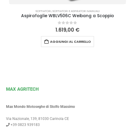
SOFFIATORI
,
SOFFIATORI E ASPIRATORI MANUALI
Aspirafoglie WBLV506C Weibang a Scoppio
0
Su 5
1.619,00
€
AGGIUNGI AL CARRELLO
MAX AGRITECH
Max Mondo Motoseghe di Stolfo Massimo
Via Nazionale, 139, 81030 Carinola CE
+39 0823 939183