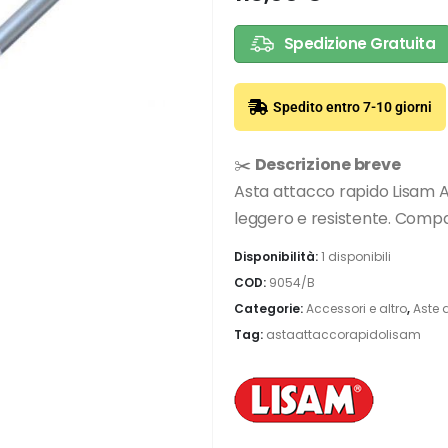
Spedizione Gratuita
Spedito entro 7-10 giorni
✂️
Descrizione breve
Asta attacco rapido Lisam A
leggero e resistente. Compa
Disponibilità:
1 disponibili
COD:
9054/B
Categorie:
Accessori e altro
,
Aste 
Tag:
astaattaccorapidolisam