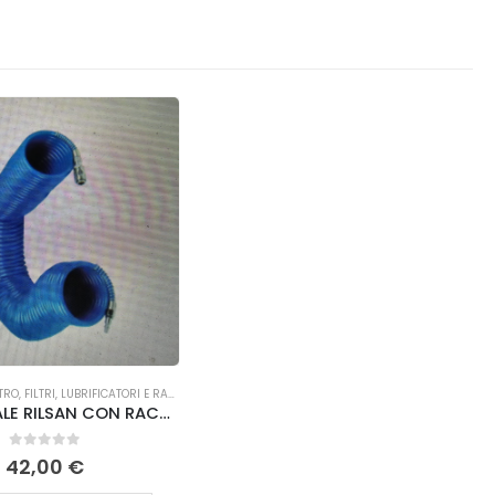
TA OLIVE
TRO
,
FILTRI, LUBRIFICATORI E RACCORDI
TUBO SPIRALE RILSAN CON RACCORDI A INNESTO MT, 20 Ø 6 x 8 Lisam
0
Su 5
42,00
€