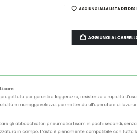
AGGIUNGI ALLA LISTA DEI DESI
AGGIUNGI AL CARRELL
 Lisam
progettata per garantire leggerezza, resistenza e rapidità d’uso d
tra solidità e maneggevolezza, permettendo all’operatore di la
re gli abbacchiatori pneumatici Lisam in pochi secondi, senza ut
ttrezzatura in campo. L’asta è pienamente compatibile con tutt