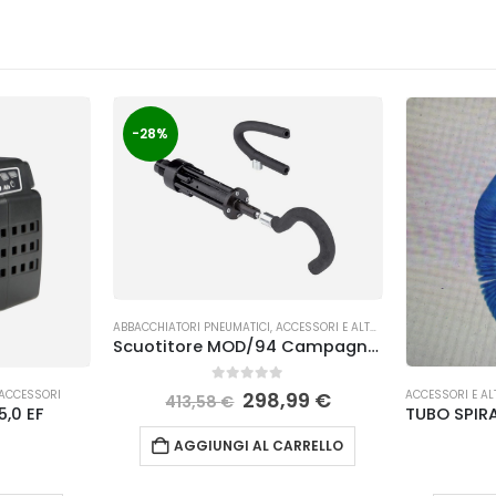
-28%
ABBACCHIATORI PNEUMATICI
,
ACCESSORI E ALTRO
,
ACCESSORI RACCOL
Scuotitore MOD/94 Campagnola
0
Su 5
 ACCESSORI
ACCESSORI E AL
298,99
€
413,58
€
5,0 EF
AGGIUNGI AL CARRELLO