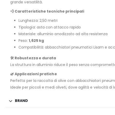
grande versatilità.
💨 Caratteristiche tecniche principali
Lunghezza: 2,50 metri
Tipologia: asta con attacco rapido
Materiale: alluminio anodizzato ad alta resistenza
Peso:
1,625 kg
Compatibilità: abbacchiatori pneumatici Lisam e acce
🛠️ Robustezza e durata
La struttura in alluminio riduce il peso senza comprometter
🌿 Applicazioni pratiche
Perfetta per la raccolta di olive con abbacchiatori pneuma
Ideale per piccoli e medi oliveti, dove agilità e velocità d
BRAND