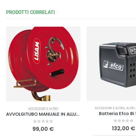
PRODOTTI CORRELATI
ACCESSORI E ALTRO
,
ALTRI
ACCESSORI E ALTRO
Batteria Efco Bi 
AVVOLGITUBO MANUALE IN ALLUMINIO AV/1 Lisam
0
Su 5
132,00
€
0
Su 5
99,00
€