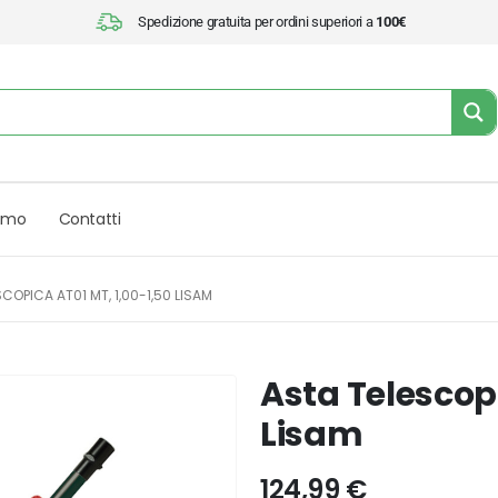
Spedizione gratuita per ordini superiori a
100€
iamo
Contatti
COPICA AT01 MT, 1,00-1,50 LISAM
Asta Telescopi
Lisam
124,99
€