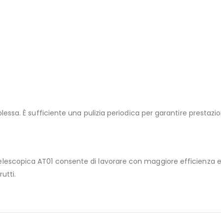
a. È sufficiente una pulizia periodica per garantire prestazioni
sta Telescopica AT01 consente di lavorare con maggiore efficienza
utti.