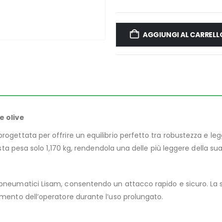
AGGIUNGI AL CARRELL
e olive
progettata per offrire un equilibrio perfetto tra robustezza e leg
l’asta pesa solo 1,170 kg, rendendola una delle più leggere della su
ri pneumatici Lisam, consentendo un attacco rapido e sicuro. L
camento dell’operatore durante l’uso prolungato.