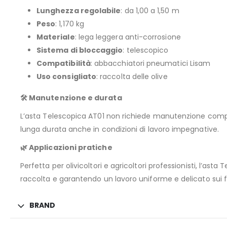
Lunghezza regolabile
: da 1,00 a 1,50 m
Peso
: 1,170 kg
Materiale
: lega leggera anti-corrosione
Sistema di bloccaggio
: telescopico
Compatibilità
: abbacchiatori pneumatici Lisam
Uso consigliato
: raccolta delle olive
🛠️ Manutenzione e durata
L’asta Telescopica AT01 non richiede manutenzione compless
lunga durata anche in condizioni di lavoro impegnative.
🌿 Applicazioni pratiche
Perfetta per olivicoltori e agricoltori professionisti, l’a
raccolta e garantendo un lavoro uniforme e delicato sui fr
BRAND