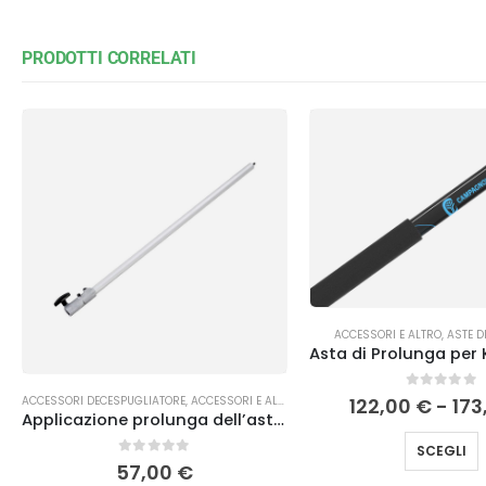
PRODOTTI CORRELATI
ACCESSORI E ALTRO
,
ASTE D
0
Su 5
ACCESSORI DECESPUGLIATORE
,
ACCESSORI E ALTRO
122,00
€
-
173
Applicazione prolunga dell’asta EFCO
SCEGLI
0
Su 5
57,00
€