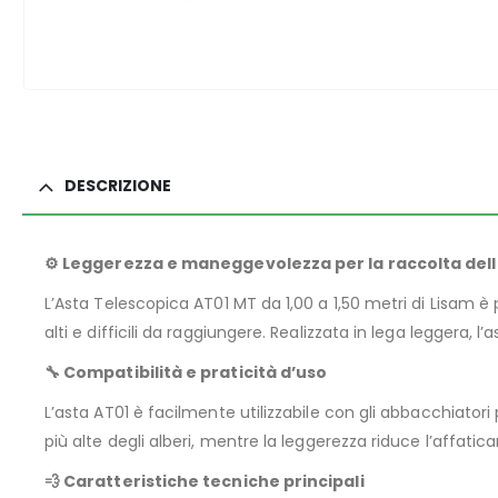
DESCRIZIONE
⚙️ Leggerezza e maneggevolezza per la raccolta dell
L’Asta Telescopica AT01 MT da 1,00 a 1,50 metri di Lisam è 
alti e difficili da raggiungere. Realizzata in lega leggera, 
🔧 Compatibilità e praticità d’uso
L’asta AT01 è facilmente utilizzabile con gli abbacchiato
più alte degli alberi, mentre la leggerezza riduce l’affati
💨 Caratteristiche tecniche principali