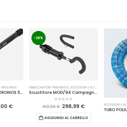
-28%
I PROLUNGA
ABBACCHIATORI PNEUMATICI
,
ACCESSORI E ALTRO
,
ACCESSORI RACCOL
Asta di Prolunga per KRONOS 58 Campagnola
Scuotitore MOD/94 Campagnola
0
Su 5
ACCESSORI E AL
,00
€
298,99
€
413,58
€
AGGIUNGI AL CARRELLO