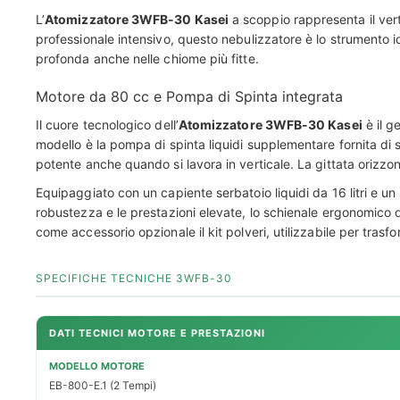
L’
Atomizzatore 3WFB-30 Kasei
a scoppio rappresenta il vert
professionale intensivo, questo nebulizzatore è lo strumento 
profonda anche nelle chiome più fitte.
Motore da 80 cc e Pompa di Spinta integrata
Il cuore tecnologico dell’
Atomizzatore 3WFB-30 Kasei
è il g
modello è la pompa di spinta liquidi supplementare fornita di
potente anche quando si lavora in verticale. La gittata orizzont
Equipaggiato con un capiente serbatoio liquidi da 16 litri e un s
robustezza e le prestazioni elevate, lo schienale ergonomico dis
come accessorio opzionale il kit polveri, utilizzabile per tras
SPECIFICHE TECNICHE 3WFB-30
DATI TECNICI MOTORE E PRESTAZIONI
MODELLO MOTORE
EB-800-E.1 (2 Tempi)