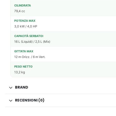
CILINDRATA
79,4 cc
POTENZA MAX
3,0 kW / 4,0 HP
CAPACITÀ SERBATOI
16 L (Liquidi) / 2,5 L (Mix)
GITTATA MAX
12 m Orizz. / 6 m Vert.
PESO NETTO
13,2 kg
BRAND
RECENSIONI (0)