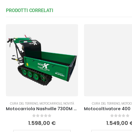
PRODOTTI CORRELATI
CURA DEL TERRENO
,
MOTOCARRIOLE
,
NOVITÀ
CURA DEL TERRENO
,
MOTOC
Motocarriola Nashville 7300M TecnoK
0
Su 5
0
Su 5
1.598,00
€
1.549,00