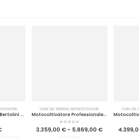
OLTIVATORI
CURA DEL TERRENO
,
MOTOCOLTIVATORI
CURA DEL 
Motocoltivatore 400 Bertolini K 700 H
Motocoltivatore Professionale Bertolini 413 S
0
Su 5
€
3.359,00
€
-
5.869,00
€
4.399,