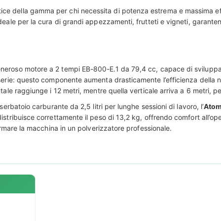
ice della gamma per chi necessita di potenza estrema e massima effic
ideale per la cura di grandi appezzamenti, frutteti e vigneti, garant
eneroso motore a 2 tempi EB-800-E.1 da 79,4 cc, capace di sviluppar
 serie: questo componente aumenta drasticamente l’efficienza della n
ale raggiunge i 12 metri, mentre quella verticale arriva a 6 metri, pe
erbatoio carburante da 2,5 litri per lunghe sessioni di lavoro, l’
Atom
tribuisce correttamente il peso di 13,2 kg, offrendo comfort all’opera
formare la macchina in un polverizzatore professionale.