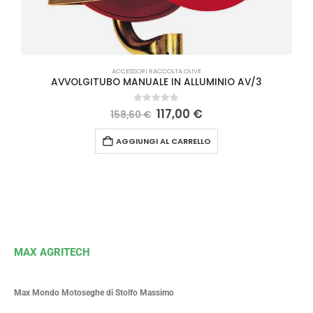
A
ACCESSORI RACCOLTA OLIVE
AVVOLGITUBO MANUALE IN ALLUMINIO AV/3
0
Su 5
117,00
€
158,60
€
AGGIUNGI AL CARRELLO
MAX AGRITECH
Max Mondo Motoseghe di Stolfo Massimo