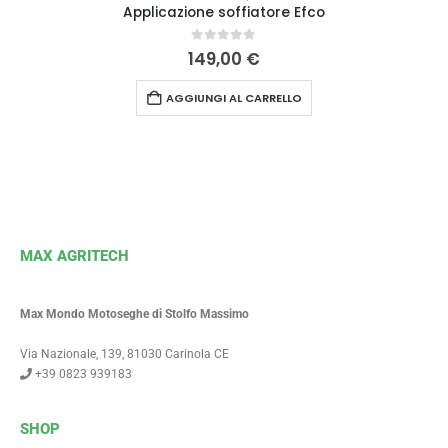
Applicazione soffiatore Efco
0
Su 5
149,00
€
AGGIUNGI AL CARRELLO
MAX AGRITECH
Max Mondo Motoseghe di Stolfo Massimo
Via Nazionale, 139, 81030 Carinola CE
+39 0823 939183
SHOP