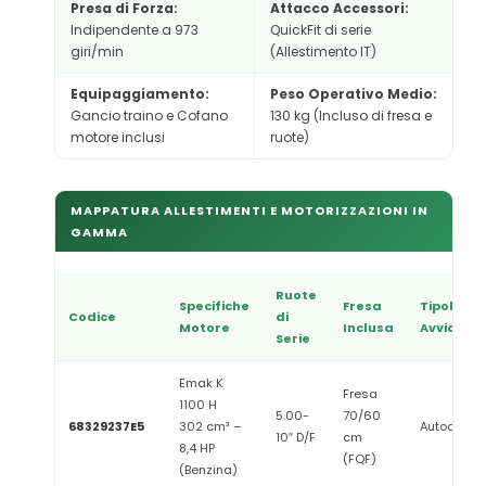
Presa di Forza:
Attacco Accessori:
Indipendente a 973
QuickFit di serie
giri/min
(Allestimento IT)
Equipaggiamento:
Peso Operativo Medio:
Gancio traino e Cofano
130 kg (Incluso di fresa e
motore inclusi
ruote)
MAPPATURA ALLESTIMENTI E MOTORIZZAZIONI IN
GAMMA
Ruote
Specifiche
Fresa
Tipologia
Codice
di
Motore
Inclusa
Avviamen
Serie
Emak K
Fresa
1100 H
5.00-
70/60
68329237E5
302 cm³ –
Autoavvol
10″ D/F
cm
8,4 HP
(FQF)
(Benzina)