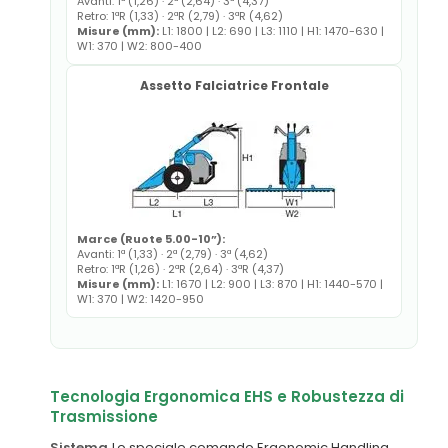
Avanti: 1ª (1,26) · 2ª (2,64) · 3ª (4,37)
Retro: 1ªR (1,33) · 2ªR (2,79) · 3ªR (4,62)
Misure (mm):
L1: 1800 | L2: 690 | L3: 1110 | H1: 1470-630 |
W1: 370 | W2: 800-400
Assetto Falciatrice Frontale
Marce (Ruote 5.00-10”):
Avanti: 1ª (1,33) · 2ª (2,79) · 3ª (4,62)
Retro: 1ªR (1,26) · 2ªR (2,64) · 3ªR (4,37)
Misure (mm):
L1: 1670 | L2: 900 | L3: 870 | H1: 1440-570 |
W1: 370 | W2: 1420-950
Tecnologia Ergonomica EHS e Robustezza di
Trasmissione
Sistema
Lo speciale comando Ergonomic Handling