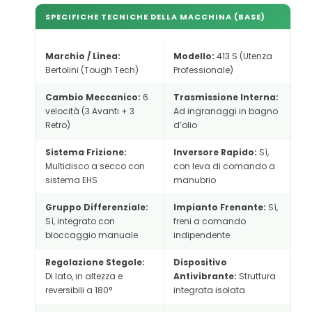
SPECIFICHE TECNICHE DELLA MACCHINA (BASE)
Marchio / Linea:
Modello:
413 S (Utenza
Bertolini (Tough Tech)
Professionale)
Cambio Meccanico:
6
Trasmissione Interna:
velocità (3 Avanti + 3
Ad ingranaggi in bagno
Retro)
d’olio
Sistema Frizione:
Inversore Rapido:
Sì,
Multidisco a secco con
con leva di comando a
sistema EHS
manubrio
Gruppo Differenziale:
Impianto Frenante:
Sì,
Sì, integrato con
freni a comando
bloccaggio manuale
indipendente
Regolazione Stegole:
Dispositivo
Di lato, in altezza e
Antivibrante:
Struttura
reversibili a 180°
integrata isolata