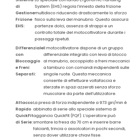
di
System (EHS) regola l’innesto della frizione
Gestione
multidisco riducendo drasticamente lo sforzo
Frizione
fisico sulla leva del manubrio. Questo assicura
EHS:
partenze dolci, assenza di strappi e un
controllo totale del motocoltivatore durante i
passaggi ripetuti.
Differenziale
Il motocoltivatore dispone di un gruppo
con
differenziale integrato con leva di blocco
Bloccaggio
al manubrio, accoppiato a freni meccanici
e Freni
a tamburo con comandi indipendenti sulle
Separati:
singole ruote. Questa meccanica
consente di effettuare voltafaccia e
sterzate in spazi azzerati senza sforzo
muscolare da parte dell’utilizzatore.
Attacco
La presa di forza indipendente a 973 giri/min è
Rapido
abbinata di serie allo speciale sistema di
QuickFit
aggancio QuickFit (FQF). L’operatore può
di Serie:
smontare la fresa da 70 cm e inserire barre
falcianti, trincia o assolcatori in pochi secondi,
senza dover utilizzare chiavi fisse.