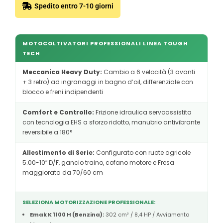
Spedito entro 7-10 giorni
MOTOCOLTIVATORI PROFESSIONALI LINEA TOUGH
TECH
Meccanica Heavy Duty:
Cambio a 6 velocità (3 avanti
+ 3 retro) ad ingranaggi in bagno d’oil, differenziale con
blocco e freni indipendenti
Comfort e Controllo:
Frizione idraulica servoassistita
con tecnologia EHS a sforzo ridotto, manubrio antivibrante
reversibile a 180°
Allestimento di Serie:
Configurato con ruote agricole
5.00-10″ D/F, gancio traino, cofano motore e Fresa
maggiorata da 70/60 cm
SELEZIONA MOTORIZZAZIONE PROFESSIONALE:
Emak K 1100 H (Benzina):
302 cm³ / 8,4 HP / Avviamento