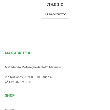
0
Su 5
719,00
€
LEGGI TUTTO
MAX AGRITECH
Max Mondo Motoseghe di Stolfo Massimo
Via Nazionale, 139, 81030 Carinola CE
+39 0823 939183
SHOP
Account