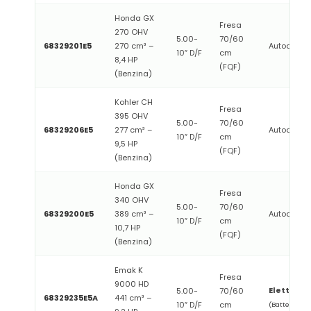
Honda GX
Fresa
270 OHV
5.00-
70/60
68329201E5
270 cm³ –
Autoavvol
10″ D/F
cm
8,4 HP
(FQF)
(Benzina)
Kohler CH
Fresa
395 OHV
5.00-
70/60
68329206E5
277 cm³ –
Autoavvol
10″ D/F
cm
9,5 HP
(FQF)
(Benzina)
Honda GX
Fresa
340 OHV
5.00-
70/60
68329200E5
389 cm³ –
Autoavvol
10″ D/F
cm
10,7 HP
(FQF)
(Benzina)
Emak K
Fresa
9000 HD
Elettrico
5.00-
70/60
68329235E5A
441 cm³ –
10″ D/F
cm
(Batteria di 