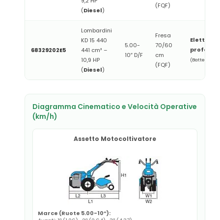
9,2 HP
(FQF)
(
Diesel
)
Lombardini
Fresa
Elettrico
KD 15 440
5.00-
70/60
professi
68329202E5
441 cm³ –
10″ D/F
cm
10,9 HP
(Batteria di 
(FQF)
(
Diesel
)
Diagramma Cinematico e Velocità Operative
(km/h)
Assetto Motocoltivatore
Marce (Ruote 5.00-10”):