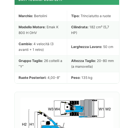
Marchio:
Bertolini
Tipo:
Trinciatutto a ruote
Modello Motore:
Emak K
Cilindrata:
182 cm³ (5,7
800 H OHV
HP)
Cambio:
4 velocità (3
Larghezza Lavoro:
50 cm
avanti + 1 retro)
Gruppo Taglio:
26 coltelli a
Altezza Taglio:
20-80 mm
“Y”
(a manovella)
Ruote Posteriori:
4,00-8”
Peso:
135 kg