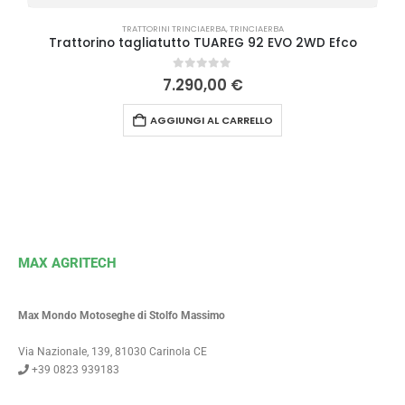
TRATTORINI TRINCIAERBA
,
TRINCIAERBA
Trattorino tagliatutto TUAREG 92 EVO 2WD Efco
0
Su 5
7.290,00
€
AGGIUNGI AL CARRELLO
MAX AGRITECH
Max Mondo Motoseghe di Stolfo Massimo
Via Nazionale, 139, 81030 Carinola CE
+39 0823 939183