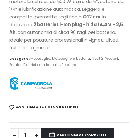
motore brushless da 500 W, barra da 5”, catena da
1/4” e lubrificazione automatica. Leggero e
compatto, permette tagli fino a
Ø 12 cm
. In
dotazione
2 batterie Li-Ion plug-in da 14,4 V – 2,5
Ah
, con autonomia di circa 90 tagli per batteria.
Ideale per potature professionali in vigneti, uliveti,
frutteti e agrumeti.
Categorie:
Motoseghe
,
Motoseghe a batteria
,
Novità
,
Potatori
,
Potatori Elettrici ed a batteria
,
Potatura
AGGIUNGI ALLA LISTA DEI DESIDERI
AGGIUNGI AL CARRELLO