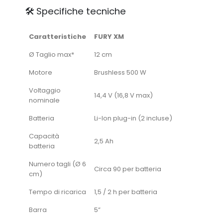
🛠️ Specifiche tecniche
Caratteristiche
FURY XM
Ø Taglio max*
12 cm
Motore
Brushless 500 W
Voltaggio
14,4 V (16,8 V max)
nominale
Batteria
Li-Ion plug-in (2 incluse)
Capacità
2,5 Ah
batteria
Numero tagli (Ø 6
Circa 90 per batteria
cm)
Tempo di ricarica
1,5 / 2 h per batteria
Barra
5”