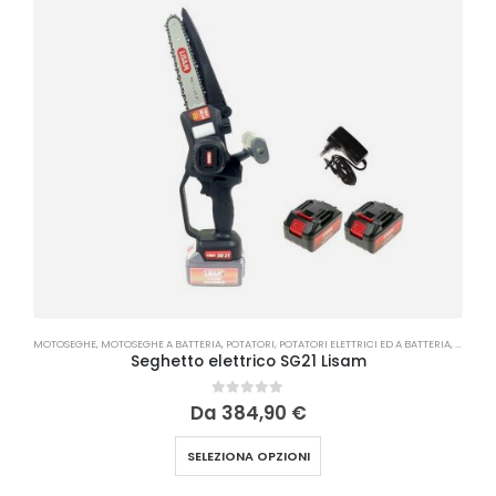
S
MOTOSEGHE
,
MOTOSEGHE A BATTERIA
,
POTATORI
,
POTATORI ELETTRICI ED A BATTERIA
,
POTATU
Seghetto elettrico SG21 Lisam
0
Su 5
Da
384,90
€
SELEZIONA OPZIONI