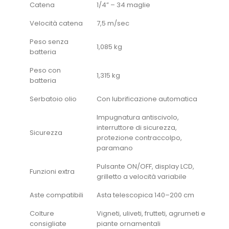
Catena
1/4” – 34 maglie
Velocità catena
7,5 m/sec
Peso senza
1,085 kg
batteria
Peso con
1,315 kg
batteria
Serbatoio olio
Con lubrificazione automatica
Impugnatura antiscivolo,
interruttore di sicurezza,
Sicurezza
protezione contraccolpo,
paramano
Pulsante ON/OFF, display LCD,
Funzioni extra
grilletto a velocità variabile
Aste compatibili
Asta telescopica 140–200 cm
Colture
Vigneti, uliveti, frutteti, agrumeti e
consigliate
piante ornamentali