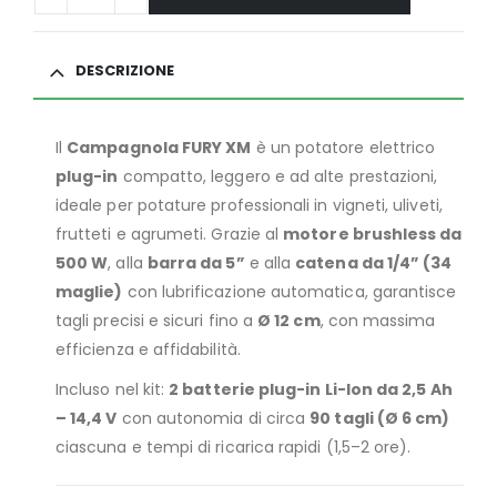
DESCRIZIONE
Il
Campagnola FURY XM
è un potatore elettrico
plug-in
compatto, leggero e ad alte prestazioni,
ideale per potature professionali in vigneti, uliveti,
frutteti e agrumeti. Grazie al
motore brushless da
500 W
, alla
barra da 5”
e alla
catena da 1/4” (34
maglie)
con lubrificazione automatica, garantisce
tagli precisi e sicuri fino a
Ø 12 cm
, con massima
efficienza e affidabilità.
Incluso nel kit:
2 batterie plug-in Li-Ion da 2,5 Ah
– 14,4 V
con autonomia di circa
90 tagli (Ø 6 cm)
ciascuna e tempi di ricarica rapidi (1,5–2 ore).