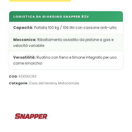
LOGISTICA DA GIARDINO SNAPPER 82V
Capacità:
Portata 100 kg / 106 litri con cassone anti-urto
Meccanica:
Ribaltamento assistito da pistone a gas e
velocità variabile
Versatilità:
Ruotino con freno e timone integrato per uso
come rimorchio
COD:
ESXDUC82
Categorie:
Cura del terreno
,
Motocarriole