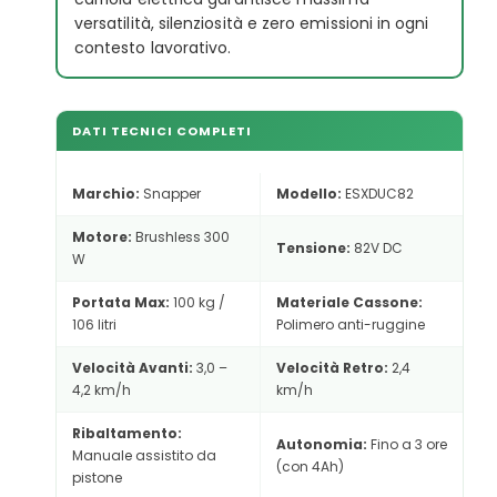
versatilità, silenziosità e zero emissioni in ogni
contesto lavorativo.
DATI TECNICI COMPLETI
Marchio:
Snapper
Modello:
ESXDUC82
Motore:
Brushless 300
Tensione:
82V DC
W
Portata Max:
100 kg /
Materiale Cassone:
106 litri
Polimero anti-ruggine
Velocità Avanti:
3,0 –
Velocità Retro:
2,4
4,2 km/h
km/h
Ribaltamento:
Autonomia:
Fino a 3 ore
Manuale assistito da
(con 4Ah)
pistone