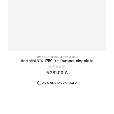
CURA DEL TERRENO
,
MOTOCARRIOLE
Bertolini BTR 1750 D – Dumper cingolato
0
Su 5
5.281,00
€
AGGIUNGI AL CARRELLO