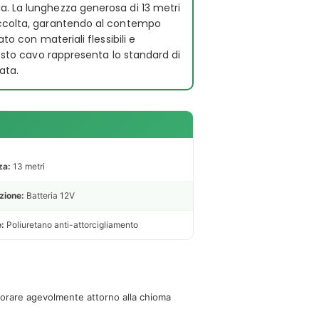
. La lunghezza generosa di 13 metri
accolta, garantendo al contempo
to con materiali flessibili e
uesto cavo rappresenta lo standard di
ata.
za:
13 metri
zione:
Batteria 12V
e:
Poliuretano anti-attorcigliamento
vorare agevolmente attorno alla chioma