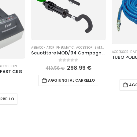
ABBACCHIATORI PNEUMATICI
,
ACCESSORI E ALTRO
,
ACCESSORI RACCOL
ACCESSORI E AL
Scuotitore MOD/94 Campagnola
0
Su 5
 ACCESSORI
298,99
€
413,58
€
 FAST CRG
AGGIUNGI AL CARRELLO
AGG
RRELLO