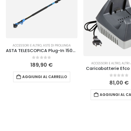
ACCESSORI E ALTRO
,
ASTE DI PROLUNGA
ASTA TELESCOPICA Plug-In 150-230cm per STARK M e STARK L Campagnola
0
Su 5
ACCESSORI E ALTRO
,
ALTRI
189,90
€
Caricabatterie Efco
AGGIUNGI AL CARRELLO
0
Su 5
81,00
€
AGGIUNGI AL CA