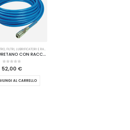
TA OLIVE
TRO
,
FILTRI, LUBRIFICATORI E RACCORDI
TUBO POLIURETANO CON RACCORDI A INNESTO MT, 25 Ø 8 x 10 Lisam
0
Su 5
52,00
€
IUNGI AL CARRELLO