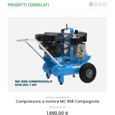
PRODOTTI CORRELATI
MOTOCOMPRESSORI
Compressore a motore MC 658 Campagnola
0
Su 5
1.690,00
€