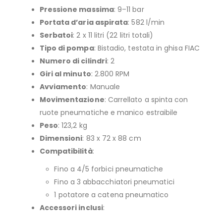
Pressione massima
: 9–11 bar
Portata d’aria aspirata
: 582 l/min
Serbatoi
: 2 x 11 litri (22 litri totali)
Tipo di pompa
: Bistadio, testata in ghisa FIAC
Numero di cilindri
: 2
Giri al minuto
: 2.800 RPM
Avviamento
: Manuale
Movimentazione
: Carrellato a spinta con
ruote pneumatiche e manico estraibile
Peso
: 123,2 kg
Dimensioni
: 83 x 72 x 88 cm
Compatibilità
:
Fino a 4/5 forbici pneumatiche
Fino a 3 abbacchiatori pneumatici
1 potatore a catena pneumatico
Accessori inclusi
: