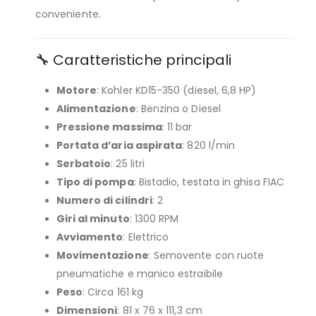
conveniente.
🔧 Caratteristiche principali
Motore
: Kohler KD15-350 (diesel, 6,8 HP)
Alimentazione
: Benzina o Diesel
Pressione massima
: 11 bar
Portata d’aria aspirata
: 820 l/min
Serbatoio
: 25 litri
Tipo di pompa
: Bistadio, testata in ghisa FIAC
Numero di cilindri
: 2
Giri al minuto
: 1300 RPM
Avviamento
: Elettrico
Movimentazione
: Semovente con ruote
pneumatiche e manico estraibile
Peso
: Circa 161 kg
Dimensioni
: 81 x 76 x 111,3 cm