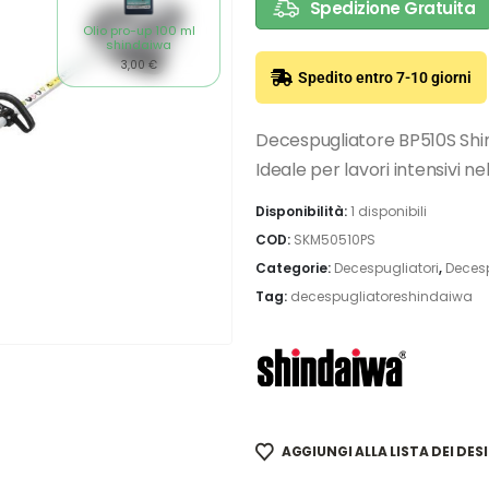
Spedizione Gratuita
Olio pro-up 100 ml
shindaiwa
3,00
€
Spedito entro 7-10 giorni
Decespugliatore BP510S Shin
Ideale per lavori intensivi ne
Disponibilità:
1 disponibili
COD:
SKM50510PS
Categorie:
Decespugliatori
,
Decesp
Tag:
decespugliatoreshindaiwa
AGGIUNGI ALLA LISTA DEI DESI