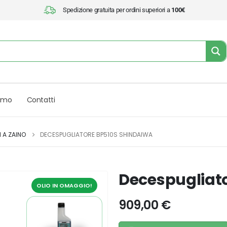
Spedizione gratuita per ordini superiori a
100€
iamo
Contatti
 A ZAINO
DECESPUGLIATORE BP510S SHINDAIWA
Decespugliat
OLIO IN OMAGGIO!
909,00
€