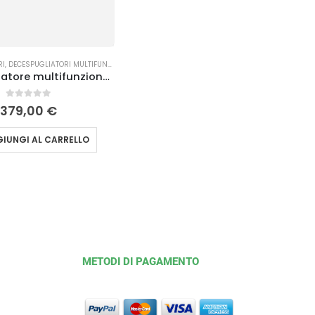
RI
,
DECESPUGLIATORI MULTIFUNZIONE
Decespugliatore multifunzione DS 3000 D – Unità motore Efco
0
Su 5
379,00
€
IUNGI AL CARRELLO
METODI DI PAGAMENTO