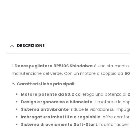
DESCRIZIONE
Il
Decespugliatore BP510S Shindaiwa
è uno strumento pr
manutenzione del verde. Con un motore a scoppio da
50
🔧
Caratteristiche principali:
Motore potente da 50,2 cc
: eroga una potenza di
2
Design ergonomico e bilanciato
: il motore e la c
Sistema antivibrante
: riduce le vibrazioni su impu
Imbragatura imbottita e regolabile
: offre comfor
Sistema di avviamento Soft-Start
: facilita l’acce