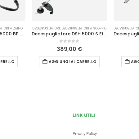
ATORI A ZAINO
DECESPUGLIATORI
,
DECESPUGLIATORI A SCOPPIO
DECESPUGLIATO
Decespugliatore DSH 5000 BP Efco
Decespugliatore DSH 5000 S Efco
0
Su 5
€
389,00
€
RRELLO
AGGIUNGI AL CARRELLO
AGG
LINK UTILI
Privacy Policy