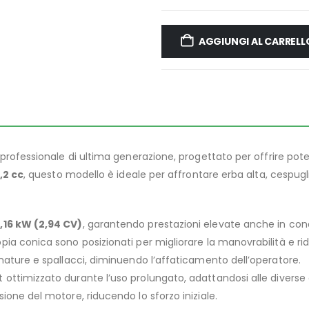
AGGIUNGI AL CARRELL
ofessionale di ultima generazione, progettato per offrire poten
,2 cc
, questo modello è ideale per affrontare erba alta, cespugli e
,16 kW (2,94 CV)
, garantendo prestazioni elevate anche in cond
oppia conica sono posizionati per migliorare la manovrabilità e ri
gnature e spallacci, diminuendo l’affaticamento dell’operatore.
t ottimizzato durante l’uso prolungato, adattandosi alle diverse
nsione del motore, riducendo lo sforzo iniziale.