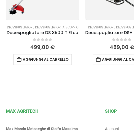
DECESPUGLIATORI
,
DECESPUGLIATORI A SCOPPIO
DECESPUGLIATORI
,
DECESPUGLI
Decespugliatore DS 3500 T Efco
0
Su 5
0
Su 5
499,00
€
459,00
AGGIUNGI AL CARRELLO
AGGIUNGI AL CA
MAX AGRITECH
SHOP
Max Mondo Motoseghe di Stolfo Massimo
Account