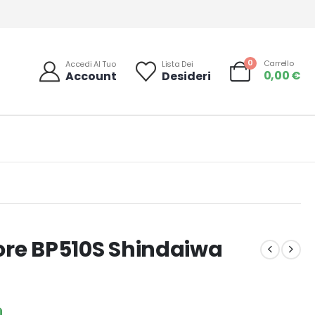
0
Carrello
Accedi Al Tuo
Lista Dei
0,00
€
Account
Desideri
ore BP510S Shindaiwa