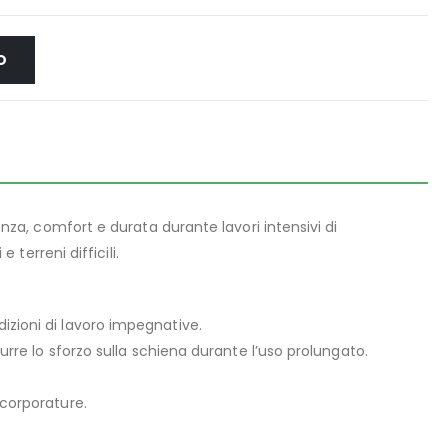
O
za, comfort e durata durante lavori intensivi di
 terreni difficili.
izioni di lavoro impegnative.
durre lo sforzo sulla schiena durante l’uso prolungato.
 corporature.