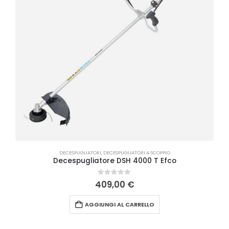
DECESPUGLIATORI
,
DECESPUGLIATORI A SCOPPIO
Decespugliatore DSH 4000 T Efco
0
Su 5
409,00
€
AGGIUNGI AL CARRELLO