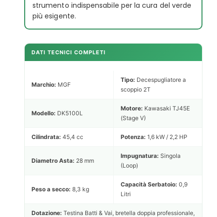
strumento indispensabile per la cura del verde
più esigente.
DATI TECNICI COMPLETI
Tipo:
Decespugliatore a
Marchio:
MGF
scoppio 2T
Motore:
Kawasaki TJ45E
Modello:
DK5100L
(Stage V)
Cilindrata:
45,4 cc
Potenza:
1,6 kW / 2,2 HP
Impugnatura:
Singola
Diametro Asta:
28 mm
(Loop)
Capacità Serbatoio:
0,9
Peso a secco:
8,3 kg
Litri
Dotazione:
Testina Batti & Vai, bretella doppia professionale,