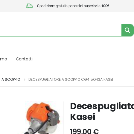
Spedizione gratuita per ordini superiori a
100€
iamo
Contatti
 A SCOPPIO
DECESPUGLIATORE A SCOPPIO CG415Q43A KASEI
Decespugliat
Kasei
199,00
€