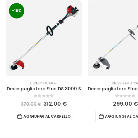
-16%
DECESPUGLIATORI
DECESPUGLIATOR
Decespugliatore Efco DS 3000 S
0
Su 5
0
Su 5
312,00
€
299,00
€
370,00
€
AGGIUNGI AL CARRELLO
AGGIUNGI AL CA