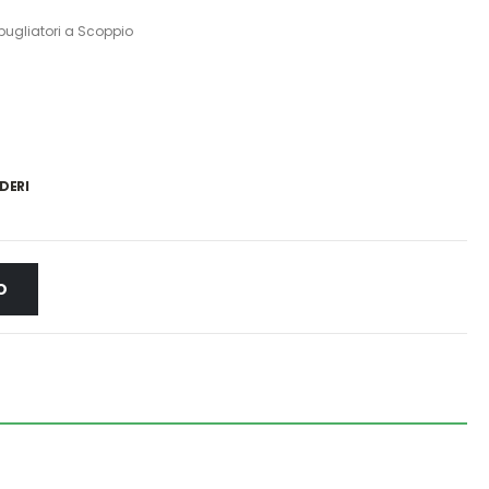
ugliatori a Scoppio
DERI
O