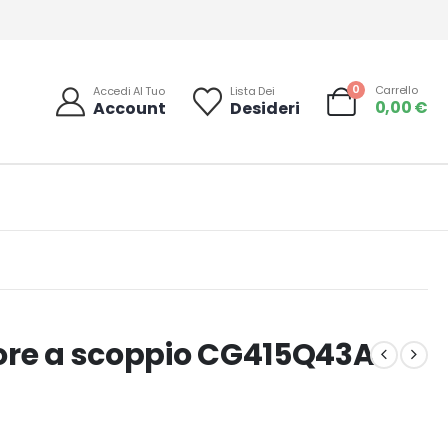
0
Carrello
Accedi Al Tuo
Lista Dei
0,00
€
Account
Desideri
ore a scoppio CG415Q43A