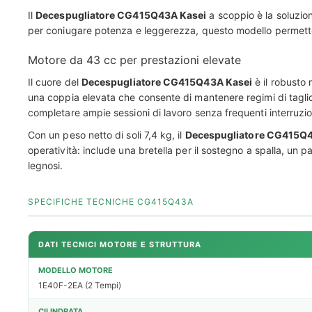
Il
Decespugliatore CG415Q43A Kasei
a scoppio è la soluzio
per coniugare potenza e leggerezza, questo modello permette di
Motore da 43 cc per prestazioni elevate
Il cuore del
Decespugliatore CG415Q43A Kasei
è il robusto
una coppia elevata che consente di mantenere regimi di taglio 
completare ampie sessioni di lavoro senza frequenti interruzion
Con un peso netto di soli 7,4 kg, il
Decespugliatore CG415Q4
operatività: include una bretella per il sostegno a spalla, un para
legnosi.
SPECIFICHE TECNICHE CG415Q43A
DATI TECNICI MOTORE E STRUTTURA
MODELLO MOTORE
1E40F-2EA (2 Tempi)
CILINDRATA