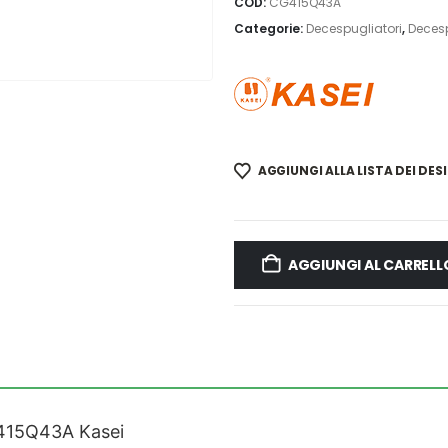
COD:
CG415Q43A
Categorie:
Decespugliatori
,
Decesp
AGGIUNGI ALLA LISTA DEI DESI
AGGIUNGI AL CARRELL
CG415Q43A Kasei