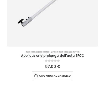
ACCESSORI DECESPUGLIATORE
,
ACCESSORI E ALTRO
Applicazione prolunga dell’asta EFCO
0
Su 5
57,00
€
AGGIUNGI AL CARRELLO