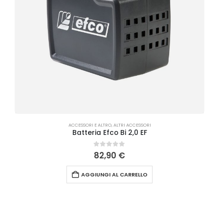
ACCESSORI E ALTRO
,
ALTRI ACCESSORI
Batteria Efco Bi 2,0 EF
0
Su 5
82,90
€
AGGIUNGI AL CARRELLO