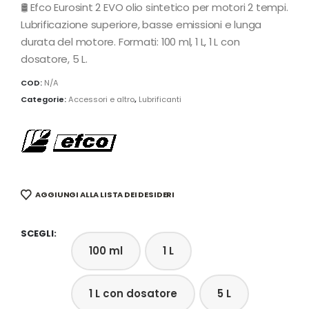
🛢️ Efco Eurosint 2 EVO olio sintetico per motori 2 tempi.
Lubrificazione superiore, basse emissioni e lunga
durata del motore. Formati: 100 ml, 1 L, 1 L con
dosatore, 5 L.
COD:
N/A
Categorie:
Accessori e altro
,
Lubrificanti
AGGIUNGI ALLA LISTA DEI DESIDERI
SCEGLI
100 ml
1 L
1 L con dosatore
5 L