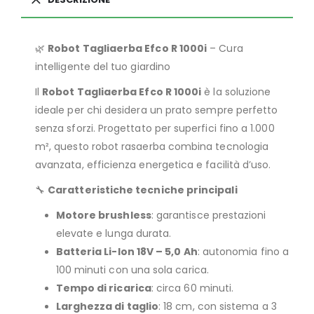
🌿
Robot Tagliaerba Efco R 1000i
– Cura
intelligente del tuo giardino
Il
Robot Tagliaerba Efco R 1000i
è la soluzione
ideale per chi desidera un prato sempre perfetto
senza sforzi. Progettato per superfici fino a 1.000
m², questo robot rasaerba combina tecnologia
avanzata, efficienza energetica e facilità d’uso.
🔧
Caratteristiche tecniche principali
Motore brushless
: garantisce prestazioni
elevate e lunga durata.
Batteria Li-Ion 18V – 5,0 Ah
: autonomia fino a
100 minuti con una sola carica.
Tempo di ricarica
: circa 60 minuti.
Larghezza di taglio
: 18 cm, con sistema a 3