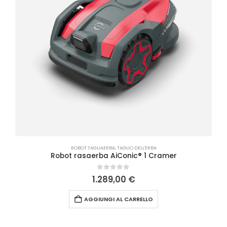
ROBOT TAGLIAERBA
,
TAGLIO DELL'ERBA
Robot rasaerba AiConic® 1 Cramer
0
Su 5
1.289,00
€
AGGIUNGI AL CARRELLO