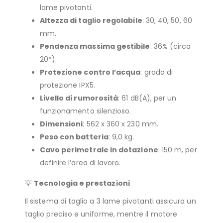
lame pivotanti.
Altezza di taglio regolabile
: 30, 40, 50, 60
mm.
Pendenza massima gestibile
: 36% (circa
20°).
Protezione contro l’acqua
: grado di
protezione IPX5.
Livello di rumorosità
: 61 dB(A), per un
funzionamento silenzioso.
Dimensioni
: 562 x 360 x 230 mm.
Peso con batteria
: 9,0 kg.
Cavo perimetrale in dotazione
: 150 m, per
definire l’area di lavoro.
💡
Tecnologia e prestazioni
Il sistema di taglio a 3 lame pivotanti assicura un
taglio preciso e uniforme, mentre il motore