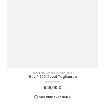
ROBOT TAGLIAERBA
,
TAGLIO DELL'ERBA
Efco R 500i Robot Tagliaerba
0
Su 5
549,00
€
AGGIUNGI AL CARRELLO