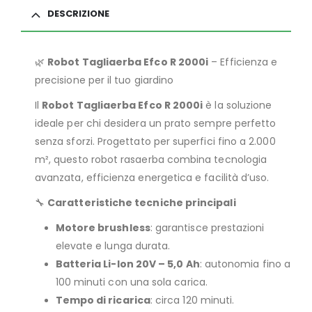
DESCRIZIONE
🌿
Robot Tagliaerba Efco R 2000i
– Efficienza e
precisione per il tuo giardino
Il
Robot Tagliaerba Efco R 2000i
è la soluzione
ideale per chi desidera un prato sempre perfetto
senza sforzi. Progettato per superfici fino a 2.000
m², questo robot rasaerba combina tecnologia
avanzata, efficienza energetica e facilità d’uso.
🔧
Caratteristiche tecniche principali
Motore brushless
: garantisce prestazioni
elevate e lunga durata.
Batteria Li-Ion 20V – 5,0 Ah
: autonomia fino a
100 minuti con una sola carica.
Tempo di ricarica
: circa 120 minuti.