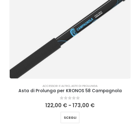
ACCESSORI E ALTRO
,
ASTE DI PROLUNGA
Asta di Prolunga per KRONOS 58 Campagnola
0
Su 5
122,00
€
-
173,00
€
SCEGLI