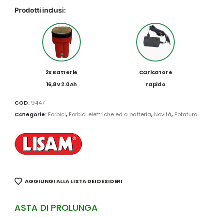
Prodotti inclusi:
2x Batterie
Caricatore
16,8V 2.0Ah
rapido
COD:
9447
Categorie:
Forbici
,
Forbici elettriche ed a batteria
,
Novità
,
Potatura
AGGIUNGI ALLA LISTA DEI DESIDERI
ASTA DI PROLUNGA