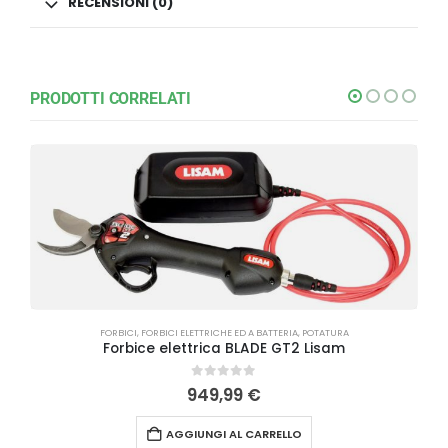
RECENSIONI (0)
PRODOTTI CORRELATI
FORBICI
,
FORBICI ELETTRICHE ED A BATTERIA
,
POTATURA
Forbice elettrica BLADE GT2 Lisam
0
Su 5
949,99
€
AGGIUNGI AL CARRELLO