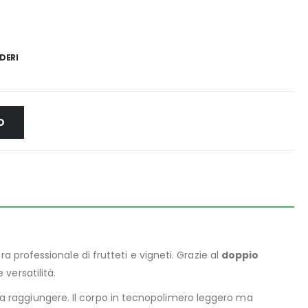
DERI
O
rofessionale di frutteti e vigneti. Grazie al
doppio
versatilità.
li da raggiungere. Il corpo in tecnopolimero leggero ma