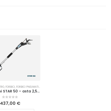
TRO
,
FORBICI
,
FORBICI PNEUMATICHE
,
POTATURA
Troncarami STAR 50 – asta 2,50 m Campagnola
0
Su 5
437,00
€