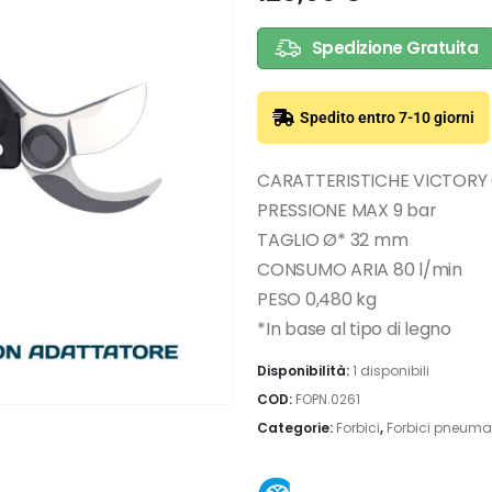
Spedizione Gratuita
Spedito entro 7-10 giorni
CARATTERISTICHE VICTOR
PRESSIONE MAX 9 bar
TAGLIO Ø* 32 mm
CONSUMO ARIA 80 l/min
PESO 0,480 kg
*In base al tipo di legno
Disponibilità:
1 disponibili
COD:
FOPN.0261
Categorie:
Forbici
,
Forbici pneuma