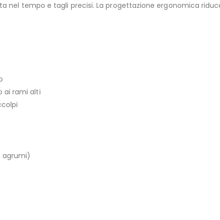
ata nel tempo e tagli precisi. La progettazione ergonomica ridu
o
ai rami alti
colpi
o, agrumi)