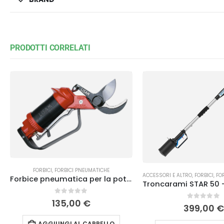
PRODOTTI CORRELATI
FORBICI
,
FORBICI PNEUMATICHE
ACCESSORI E ALTRO
,
FORBICI
,
FOR
Forbice pneumatica per la potatura Sly Asta
0
Su 5
135,00
€
0
Su 5
399,00
€
AGGIUNGI AL CARRELLO