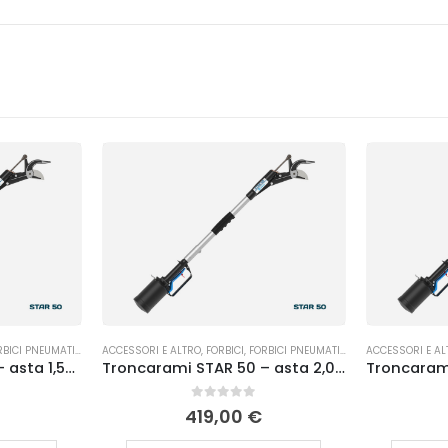
BICI PNEUMATICHE
,
POTATURA
ACCESSORI E ALTRO
,
FORBICI
,
FORBICI PNEUMATICHE
,
POTATURA
ACCESSORI E AL
Troncarami STAR 50 – asta 1,50 m Campagnola
Troncarami STAR 50 – asta 2,00 m Campagnola
0
Su 5
419,00
€