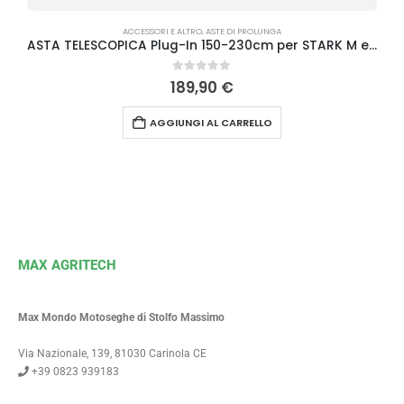
ACCESSORI E ALTRO
,
ASTE DI PROLUNGA
ASTA TELESCOPICA Plug-In 150-230cm per STARK M e STARK L Campagnola
0
Su 5
189,90
€
AGGIUNGI AL CARRELLO
MAX AGRITECH
Max Mondo Motoseghe di Stolfo Massimo
Via Nazionale, 139, 81030 Carinola CE
+39 0823 939183