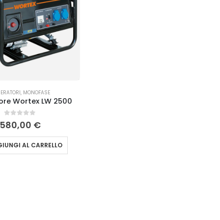
ERATORI
,
MONOFASE
ore Wortex LW 2500
0
Su 5
580,00
€
IUNGI AL CARRELLO