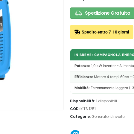
Spedizione Gratuita
Spedito entro 7-10 giorni
IN BREVE: CAMPAGNOLA ENER
Potenza:
1,0 kW Inverter – Aliment
Efficienza:
Motore 4 tempi 60cc – C
Mobilità:
Estremamente leggero (13 
Disponibilità:
1 disponibili
COD:
KITS.1251
Categorie:
Generatori
,
Inverter