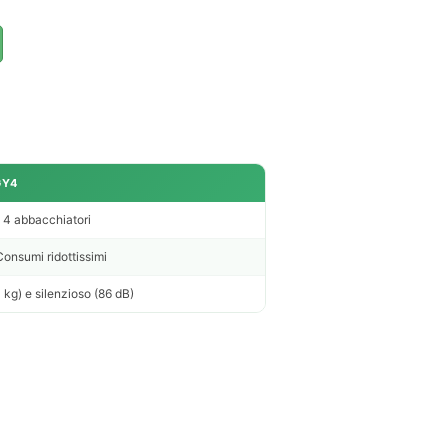
GY4
a 4 abbacchiatori
onsumi ridottissimi
kg) e silenzioso (86 dB)