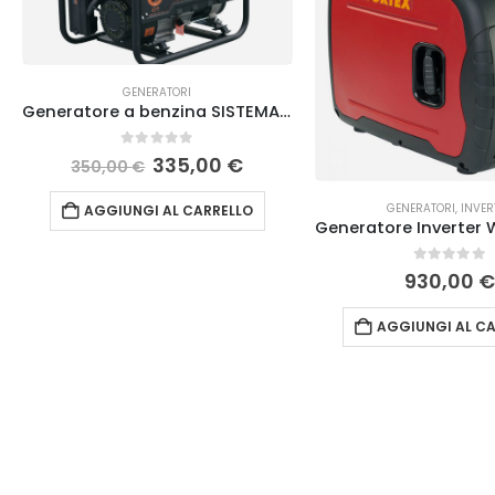
GENERATORI
Generatore a benzina SISTEMA KM4000-A
0
Su 5
335,00
€
350,00
€
GENERATORI
,
INVER
AGGIUNGI AL CARRELLO
0
Su 5
930,00
AGGIUNGI AL CA