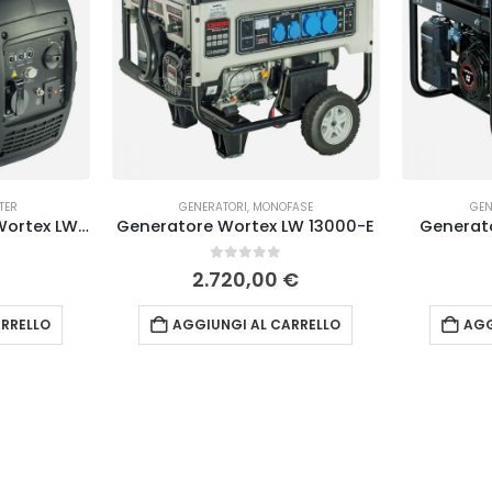
TER
GENERATORI
,
MONOFASE
GEN
Generatore Inverter Wortex LW 2000 IP
Generatore Wortex LW 13000-E
Generat
0
Su 5
€
2.720,00
€
RRELLO
AGGIUNGI AL CARRELLO
AGG