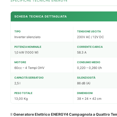
SPECIFICHE TECNICHE ENERGY4
SCHEDA TECNICA DETTAGLIATA
TIPO
TENSIONE USCITA
Inverter silenziato
230V AC / 12V DC
POTENZA NOMINALE
CORRENTE CARICA
1,0 kW (1000 W)
58.3 A
MOTORE
CONSUMO MEDIO
60cc – 4 Tempi OHV
0,220 – 0,260 l/h
CAPACITÀ SERBATOIO
SILENZIOSITÀ
2,5 l
86 dB (A)
PESO TOTALE
DIMENSIONI
13,00 Kg
38 x 24 x 42 cm
Il
Generatore Elettrico ENERGY4 Campagnola a Quattro Tem