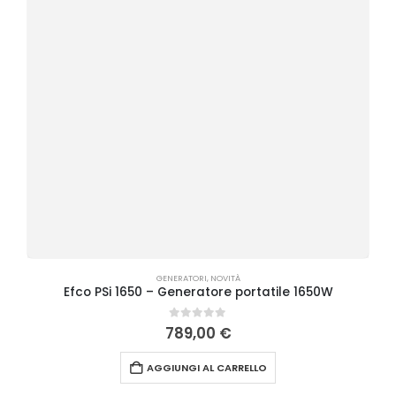
GENERATORI
,
NOVITÀ
Efco PSi 1650 – Generatore portatile 1650W
0
Su 5
789,00
€
AGGIUNGI AL CARRELLO