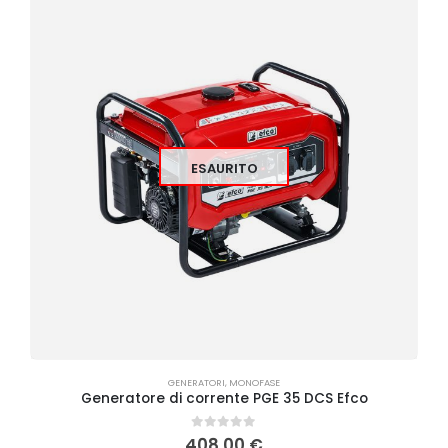
ESAURITO
GENERATORI
,
MONOFASE
Generatore di corrente PGE 35 DCS Efco
0
Su 5
408,00
€