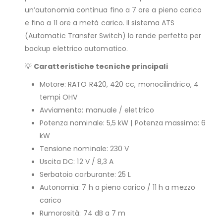
un’autonomia continua fino a 7 ore a pieno carico
e fino a 11 ore a metà carico. Il sistema ATS
(Automatic Transfer Switch) lo rende perfetto per
backup elettrico automatico.
💡
Caratteristiche tecniche principali
Motore: RATO R420, 420 cc, monocilindrico, 4
tempi OHV
Avviamento: manuale / elettrico
Potenza nominale: 5,5 kW | Potenza massima: 6
kW
Tensione nominale: 230 V
Uscita DC: 12 V / 8,3 A
Serbatoio carburante: 25 L
Autonomia: 7 h a pieno carico / 11 h a mezzo
carico
Rumorosità: 74 dB a 7 m