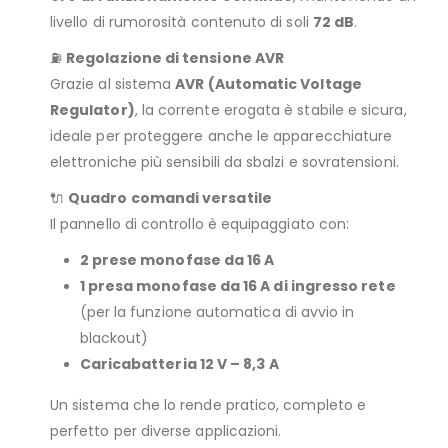
livello di rumorosità contenuto di soli
72 dB
.
⛽
Regolazione di tensione AVR
Grazie al sistema
AVR (Automatic Voltage
Regulator)
, la corrente erogata è stabile e sicura,
ideale per proteggere anche le apparecchiature
elettroniche più sensibili da sbalzi e sovratensioni.
🔌
Quadro comandi versatile
Il pannello di controllo è equipaggiato con:
2 prese monofase da 16 A
1 presa monofase da 16 A di ingresso rete
(per la funzione automatica di avvio in
blackout)
Caricabatteria 12 V – 8,3 A
Un sistema che lo rende pratico, completo e
perfetto per diverse applicazioni.