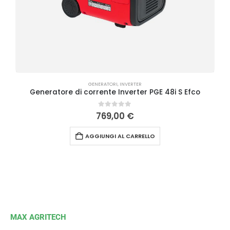
GENERATORI
,
INVERTER
Generatore di corrente Inverter PGE 48i S Efco
0
Su 5
769,00
€
AGGIUNGI AL CARRELLO
MAX AGRITECH