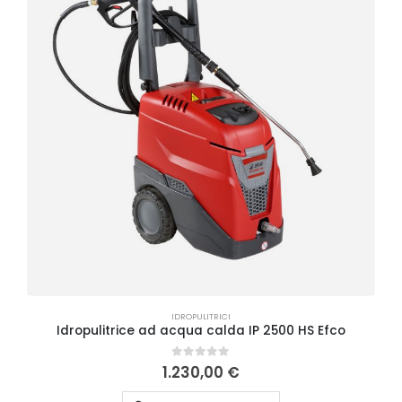
IDROPULITRICI
Idropulitrice ad acqua calda IP 2500 HS Efco
0
Su 5
1.230,00
€