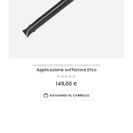
ACCESSORI DECESPUGLIATORE
,
ACCESSORI E ALTRO
Applicazione soffiatore Efco
0
Su 5
149,00
€
AGGIUNGI AL CARRELLO