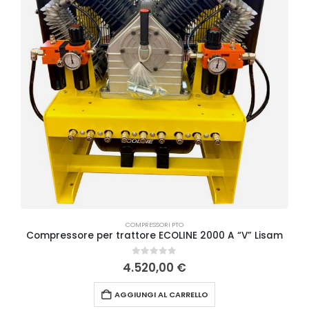
COMPRESSORI PTO
Compressore per trattore ECOLINE 2000 A “V” Lisam
0
Su 5
4.520,00
€
AGGIUNGI AL CARRELLO