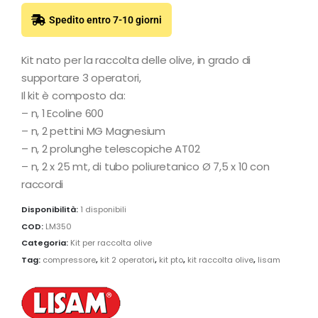
Spedito entro 7-10 giorni
Kit nato per la raccolta delle olive, in grado di
supportare 3 operatori,
Il kit è composto da:
– n, 1 Ecoline 600
– n, 2 pettini MG Magnesium
– n, 2 prolunghe telescopiche AT02
– n, 2 x 25 mt, di tubo poliuretanico Ø 7,5 x 10 con
raccordi
Disponibilità:
1 disponibili
COD:
LM350
Categoria:
Kit per raccolta olive
Tag:
compressore
,
kit 2 operatori
,
kit pto
,
kit raccolta olive
,
lisam