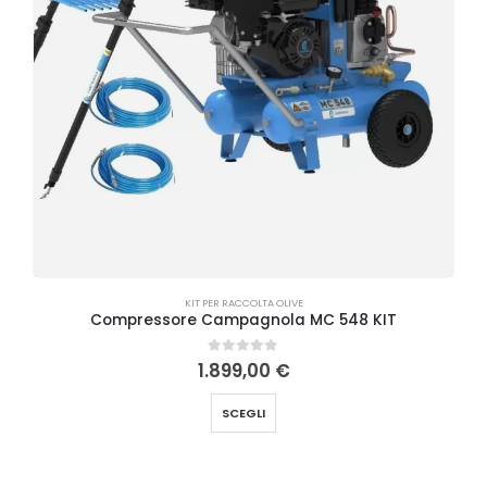
KIT PER RACCOLTA OLIVE
Compressore Campagnola MC 548 KIT
0
Su 5
1.899,00
€
SCEGLI