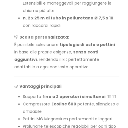
Estensibili e maneggevoli per raggiungere le
chiome più alte
n. 2 x 25 m di tubo in poliuretano Ø 7,5 x 10
con raccordi rapidi
💡
Scelta personalizzata:
È possibile selezionare
tipologia di aste e pettini
in base alle proprie esigenze,
senza costi
aggiuntivi
, rendendo il kit perfettamente
adattabile a ogni contesto operativo.
🌿
Vantaggi principali
Supporta
fino a 2 operatori simultanei
👷‍♂️👷‍♀️
Compressore
Ecoline 600
potente, silenzioso e
affidabile
Pettini MG Magnesium performanti e leggeri
Prolunghe telescopiche regolabili per ogni tipo