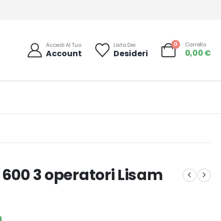
0
Carrello
Accedi Al Tuo
Lista Dei
0,00
€
Account
Desideri
 600 3 operatori Lisam