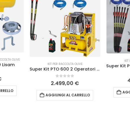
ACCOLTA OLIVE
KIT
0 Lisam
KIT PER RACCOLTA OLIVE
Super Kit PTO 600 2 Operatori Lisam – Kit Raccolta Olive
€
0
Su 5
2.499,00
€
RRELLO
AGG
AGGIUNGI AL CARRELLO