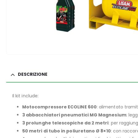
DESCRIZIONE
Il kit include:
Motocompressore ECOLINE 600
: alimentato tramit
3 abbacchiatori pneumatici MG Magnesium
: leg
3 prolunghe telescopiche da 2 metri
: per raggiung
50 metri di tubo in poliuretano Ø 8×10
: con raccor