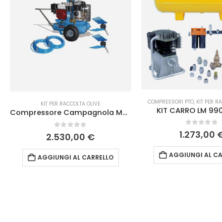
COMPRESSORI PTO
,
KIT PER R
KIT PER RACCOLTA OLIVE
KIT CARRO LM 99
Compressore Campagnola MC 550 KIT
0
Su 5
1.273,00
0
Su 5
2.530,00
€
AGGIUNGI AL CA
AGGIUNGI AL CARRELLO