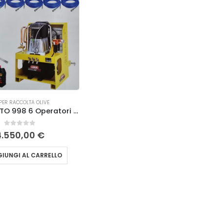
 PER RACCOLTA OLIVE
Super Kit PTO 998 6 Operatori Lisam – Kit Raccolta Olive
0
Su 5
4.550,00
€
IUNGI AL CARRELLO