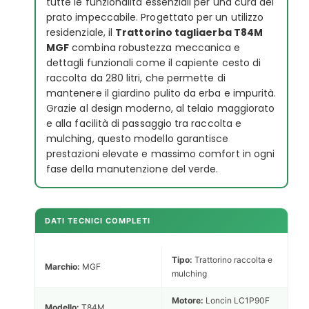
tutte le funzionalità essenziali per una cura del
prato impeccabile. Progettato per un utilizzo
residenziale, il
Trattorino tagliaerba T84M
MGF
combina robustezza meccanica e
dettagli funzionali come il capiente cesto di
raccolta da 280 litri, che permette di
mantenere il giardino pulito da erba e impurità.
Grazie al design moderno, al telaio maggiorato
e alla facilità di passaggio tra raccolta e
mulching, questo modello garantisce
prestazioni elevate e massimo comfort in ogni
fase della manutenzione del verde.
DATI TECNICI COMPLETI
Tipo:
Trattorino raccolta e
Marchio:
MGF
mulching
Motore:
Loncin LC1P90F
Modello:
T84M