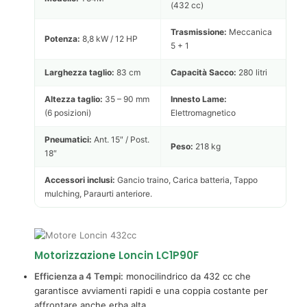
(432 cc)
Trasmissione:
Meccanica
Potenza:
8,8 kW / 12 HP
5 + 1
Larghezza taglio:
83 cm
Capacità Sacco:
280 litri
Altezza taglio:
35 – 90 mm
Innesto Lame:
(6 posizioni)
Elettromagnetico
Pneumatici:
Ant. 15″ / Post.
Peso:
218 kg
18″
Accessori inclusi:
Gancio traino, Carica batteria, Tappo
mulching, Paraurti anteriore.
Motorizzazione Loncin LC1P90F
Efficienza a 4 Tempi:
monocilindrico da 432 cc che
garantisce avviamenti rapidi e una coppia costante per
affrontare anche erba alta.