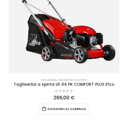
TAGLIAERBA
,
TAGLIAERBA A SCOPPIO
Tagliaerba a spinta LR 44 PK COMFORT PLUS Efco
0
Su 5
269,00
€
AGGIUNGI AL CARRELLO