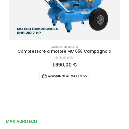
MOTOCOMPRESSORI
Compressore a motore MC 658 Campagnola
0
Su 5
1.690,00
€
AGGIUNGI AL CARRELLO
MAX AGRITECH