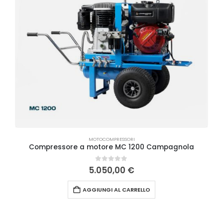
MOTOCOMPRESSORI
Compressore a motore MC 1200 Campagnola
0
Su 5
5.050,00
€
AGGIUNGI AL CARRELLO