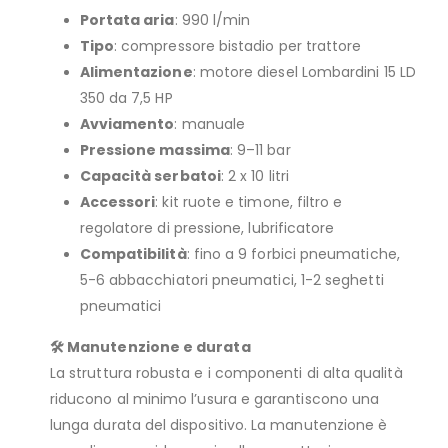
Portata aria
: 990 l/min
Tipo
: compressore bistadio per trattore
Alimentazione
: motore diesel Lombardini 15 LD
350 da 7,5 HP
Avviamento
: manuale
Pressione massima
: 9–11 bar
Capacità serbatoi
: 2 x 10 litri
Accessori
: kit ruote e timone, filtro e
regolatore di pressione, lubrificatore
Compatibilità
: fino a 9 forbici pneumatiche,
5-6 abbacchiatori pneumatici, 1-2 seghetti
pneumatici
🛠️ Manutenzione e durata
La struttura robusta e i componenti di alta qualità
riducono al minimo l’usura e garantiscono una
lunga durata del dispositivo. La manutenzione è