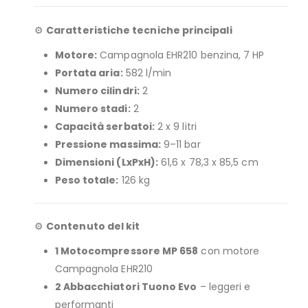
⚙️
Caratteristiche tecniche principali
Motore:
Campagnola EHR210 benzina, 7 HP
Portata aria:
582 l/min
Numero cilindri:
2
Numero stadi:
2
Capacità serbatoi:
2 x 9 litri
Pressione massima:
9–11 bar
Dimensioni (LxPxH):
61,6 x 78,3 x 85,5 cm
Peso totale:
126 kg
⚙️
Contenuto del kit
1 Motocompressore MP 658
con motore
Campagnola EHR210
2 Abbacchiatori Tuono Evo
– leggeri e
performanti