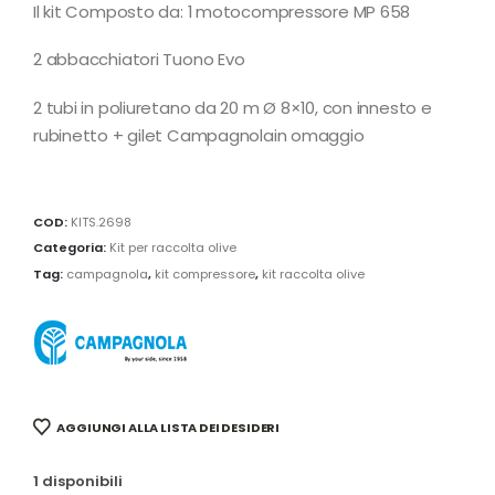
Il kit Composto da: 1 motocompressore MP 658
2 abbacchiatori Tuono Evo
2 tubi in poliuretano da 20 m Ø 8×10, con innesto e
rubinetto + gilet Campagnolain omaggio
COD:
KITS.2698
Categoria:
Kit per raccolta olive
Tag:
campagnola
,
kit compressore
,
kit raccolta olive
AGGIUNGI ALLA LISTA DEI DESIDERI
1 disponibili