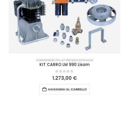
COMPRESSORI PTO
,
KIT PER RACCOLTA OLIVE
KIT CARRO LM 990 Lisam
0
Su 5
1.273,00
€
AGGIUNGI AL CARRELLO