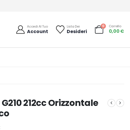
0
Carrello
Accedi Al Tuo
Lista Dei
0,00
€
Account
Desideri
 G210 212cc Orizzontale
ico
€