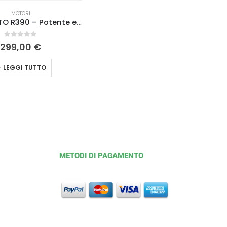
MOTORI
Motore RATO R390 – Potente e Affidabile
0
Su 5
299,00
€
LEGGI TUTTO
METODI DI PAGAMENTO