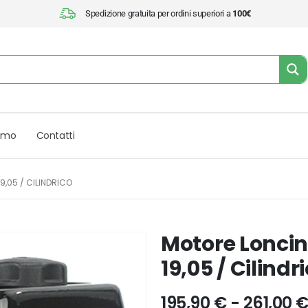
Spedizione gratuita per ordini superiori a
100€
iamo
Contatti
9,05 / CILINDRICO
Motore Loncin
19,05 / Cilindr
195,90
€
-
261,00