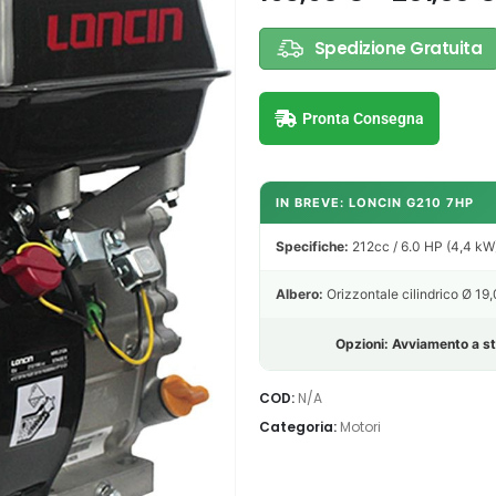
Spedizione Gratuita
Pronta Consegna
IN BREVE: LONCIN G210 7HP
Specifiche:
212cc / 6.0 HP (4,4 kW
Albero:
Orizzontale cilindrico Ø 1
Opzioni: Avviamento a st
COD:
N/A
Categoria:
Motori