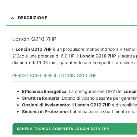
DESCRIZIONE
Loncin G210 7HP
Il
Loncin G210 7HP
è un propulsore monocilindrico a 4 tempi c
212cc e una potenza di 6,0 HP, il
Loncin G210 7HP
si adatta 
diametro di 19,05 mm, garantendo una compatibilità universale 
PERCHÉ SCEGLIERE IL LONCIN G210 7HP
Efficienza Energetica:
La configurazione OHV del
Lonci
Struttura Robusta:
Dotato di volano pesante per garantir
Opzioni di Avviamento:
Il
Loncin G210 7HP
è disponibil
Sistema di Protezione:
Lubrificazione a sbattimento e cart
SCHEDA TECNICA COMPLETA LONCIN G210 7HP