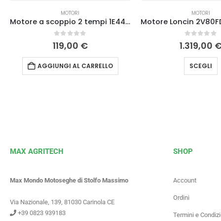
MOTORI
MOTORI
Motore a scoppio 2 tempi 1E44F-2EA Kasei
0
Su 5
0
Su 5
119,00
€
1.319,00
AGGIUNGI AL CARRELLO
SCEGLI
MAX AGRITECH
SHOP
Max Mondo Motoseghe di Stolfo Massimo
Account
Ordini
Via Nazionale, 139, 81030 Carinola CE
+39 0823 939183
Termini e Condizi