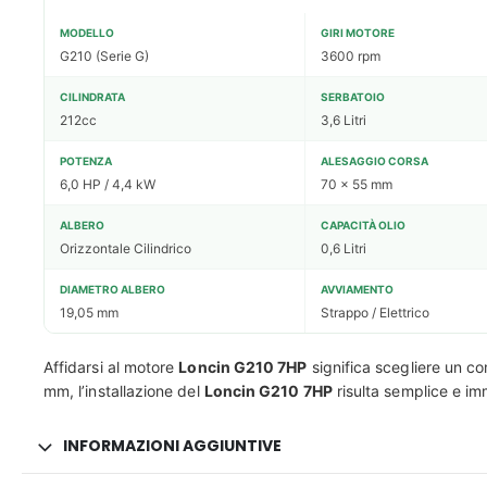
MODELLO
GIRI MOTORE
G210 (Serie G)
3600 rpm
CILINDRATA
SERBATOIO
212cc
3,6 Litri
POTENZA
ALESAGGIO CORSA
6,0 HP / 4,4 kW
70 x 55 mm
ALBERO
CAPACITÀ OLIO
Orizzontale Cilindrico
0,6 Litri
DIAMETRO ALBERO
AVVIAMENTO
19,05 mm
Strappo / Elettrico
Affidarsi al motore
Loncin G210 7HP
significa scegliere un co
mm, l’installazione del
Loncin G210 7HP
risulta semplice e imm
INFORMAZIONI AGGIUNTIVE