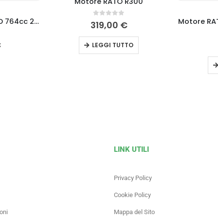
Motore RATO R300
Motore Loncin 2V80FD 764cc 25,4×80
0
Su 5
319,00
€
€
LEGGI TUTTO
LINK UTILI
Privacy Policy
Cookie Policy
oni
Mappa del Sito