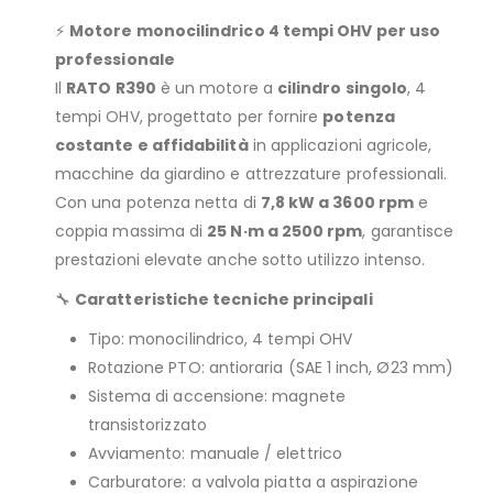
⚡
Motore monocilindrico 4 tempi OHV per uso
professionale
Il
RATO R390
è un motore a
cilindro singolo
, 4
tempi OHV, progettato per fornire
potenza
costante e affidabilità
in applicazioni agricole,
macchine da giardino e attrezzature professionali.
Con una potenza netta di
7,8 kW a 3600 rpm
e
coppia massima di
25 N·m a 2500 rpm
, garantisce
prestazioni elevate anche sotto utilizzo intenso.
🔧
Caratteristiche tecniche principali
Tipo: monocilindrico, 4 tempi OHV
Rotazione PTO: antioraria (SAE 1 inch, Ø23 mm)
Sistema di accensione: magnete
transistorizzato
Avviamento: manuale / elettrico
Carburatore: a valvola piatta a aspirazione