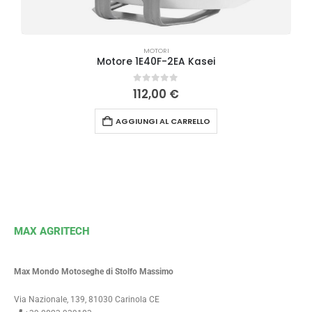
MOTORI
Motore 1E40F-2EA Kasei
0
Su 5
112,00
€
AGGIUNGI AL CARRELLO
MAX AGRITECH
Max Mondo Motoseghe di Stolfo Massimo
Via Nazionale, 139, 81030 Carinola CE