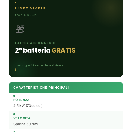
PROMO CRAMER
fino al 30 GIU 2026
🎁
BATTERIA IN OMAGGIO
2ª batteria
GRATIS
↓ Maggiori info in descrizione
CARATTERISTICHE PRINCIPALI
POTENZA
4,5 kW (70cc eq.)
VELOCITÀ
Catena 30 m/s