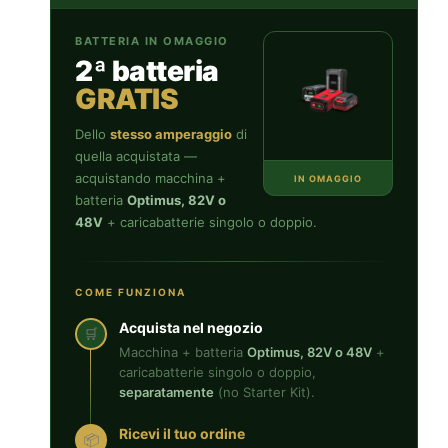
BATTERIA IN OMAGGIO
2ª batteria
GRATIS
Dello
stesso amperaggio
di
quella acquistata —
acquistando macchina +
IN OMAGGIO
batteria
Optimus, 82V o
48V
+ caricabatterie singolo o doppio.
COME FUNZIONA
Acquista nel negozio
🛒
Macchina + batteria
Optimus, 82V o 48V
+
caricabatterie singolo o doppio,
separatamente
(no Starter Kit).
Ricevi il tuo ordine
📦