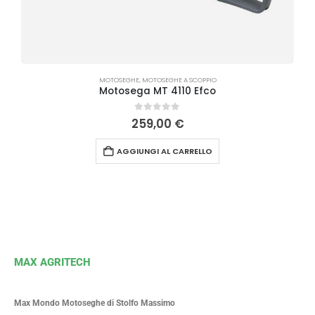
MOTOSEGHE
,
MOTOSEGHE A SCOPPIO
Motosega MT 4110 Efco
0
Su 5
259,00
€
AGGIUNGI AL CARRELLO
MAX AGRITECH
Max Mondo Motoseghe di Stolfo Massimo