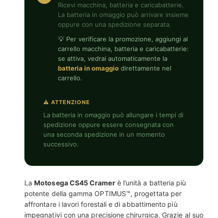
Ricevi macchina, batteria e caricabatterie.
La batteria in omaggio può arrivare insieme
oppure con una spedizione separata.
💡 Per verificare la promozione, aggiungi al
carrello macchina, batteria e caricabatterie:
se attiva, vedrai automaticamente la
batteria in omaggio
direttamente nel
carrello.
⚠ ATTENZIONE
La batteria in omaggio può allungare i tempi di
spedizione oppure essere consegnata con
una seconda spedizione in un momento
successivo.
La
Motosega CS45 Cramer
è l’unità a batteria più
potente della gamma OPTIMUS™, progettata per
affrontare i lavori forestali e di abbattimento più
impegnativi con una precisione chirurgica. Grazie al suo