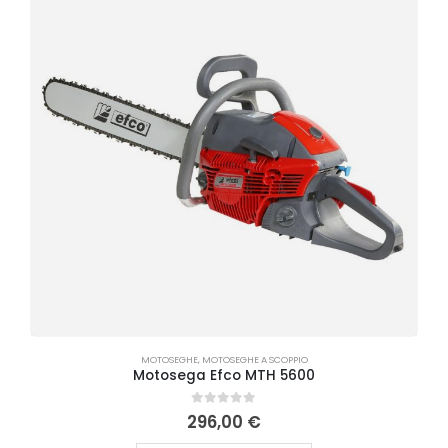
MOTOSEGHE
,
MOTOSEGHE A SCOPPIO
Motosega Efco MTH 5600
0
Su 5
296,00
€