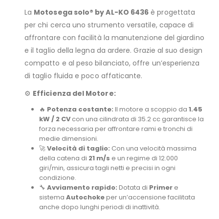
La
Motosega solo® by AL-KO 6436
è progettata
per chi cerca uno strumento versatile, capace di
affrontare con facilità la manutenzione del giardino
e il taglio della legna da ardere. Grazie al suo design
compatto e al peso bilanciato, offre un’esperienza
di taglio fluida e poco affaticante.
⚙️
Efficienza del Motore:
🔥
Potenza costante:
Il motore a scoppio da
1.45
kW / 2 CV
con una cilindrata di 35.2 cc garantisce la
forza necessaria per affrontare rami e tronchi di
medie dimensioni.
🚀
Velocità di taglio:
Con una velocità massima
della catena di
21 m/s
e un regime di 12.000
giri/min, assicura tagli netti e precisi in ogni
condizione.
🔧
Avviamento rapido:
Dotata di
Primer
e
sistema
Autochoke
per un’accensione facilitata
anche dopo lunghi periodi di inattività.