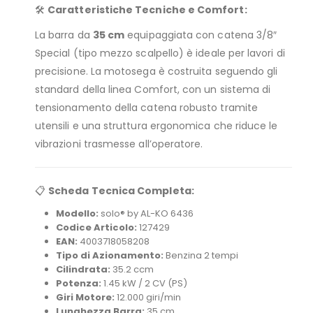
🛠️
Caratteristiche Tecniche e Comfort:
La barra da
35 cm
equipaggiata con catena 3/8″
Special (tipo mezzo scalpello) è ideale per lavori di
precisione. La motosega è costruita seguendo gli
standard della linea Comfort, con un sistema di
tensionamento della catena robusto tramite
utensili e una struttura ergonomica che riduce le
vibrazioni trasmesse all’operatore.
📋
Scheda Tecnica Completa:
Modello:
solo® by AL-KO 6436
Codice Articolo:
127429
EAN:
4003718058208
Tipo di Azionamento:
Benzina 2 tempi
Cilindrata:
35.2 ccm
Potenza:
1.45 kW / 2 CV (PS)
Giri Motore:
12.000 giri/min
Lunghezza Barra:
35 cm