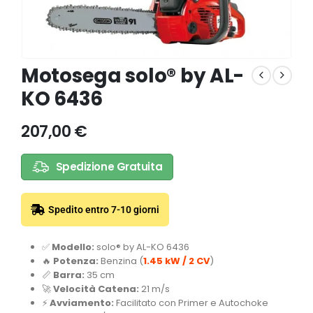
Motosega solo® by AL-
KO 6436
207,00
€
Spedizione Gratuita
Spedito entro 7-10 giorni
✅
Modello:
solo® by AL-KO 6436
🔥
Potenza:
Benzina (
1.45 kW / 2 CV
)
📏
Barra:
35 cm
🚀
Velocità Catena:
21 m/s
⚡
Avviamento:
Facilitato con Primer e Autochoke