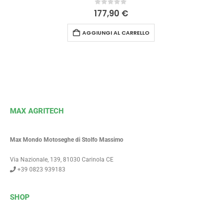
0
Su 5
177,90
€
AGGIUNGI AL CARRELLO
MAX AGRITECH
Max Mondo Motoseghe di Stolfo Massimo
Via Nazionale, 139, 81030 Carinola CE
+39 0823 939183
SHOP