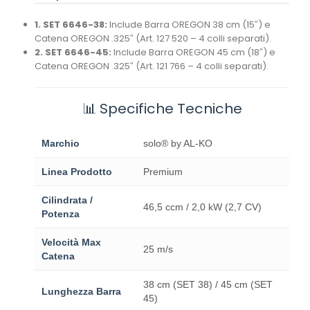
1. SET 6646-38:
Include Barra OREGON 38 cm (15″) e
Catena OREGON .325″ (Art. 127 520 – 4 colli separati).
2. SET 6646-45:
Include Barra OREGON 45 cm (18″) e
Catena OREGON .325″ (Art. 121 766 – 4 colli separati).
📊 Specifiche Tecniche
Marchio
solo® by AL-KO
Linea Prodotto
Premium
Cilindrata /
46,5 ccm / 2,0 kW (2,7 CV)
Potenza
Velocità Max
25 m/s
Catena
38 cm (SET 38) / 45 cm (SET
Lunghezza Barra
45)