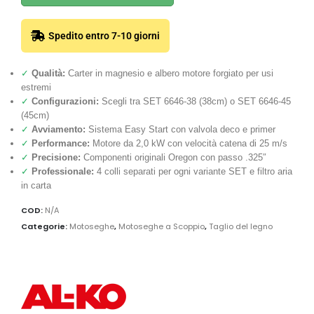
Spedito entro 7-10 giorni
✓
Qualità:
Carter in magnesio e albero motore forgiato per usi
estremi
✓
Configurazioni:
Scegli tra SET 6646-38 (38cm) o SET 6646-45
(45cm)
✓
Avviamento:
Sistema Easy Start con valvola deco e primer
✓
Performance:
Motore da 2,0 kW con velocità catena di 25 m/s
✓
Precisione:
Componenti originali Oregon con passo .325″
✓
Professionale:
4 colli separati per ogni variante SET e filtro aria
in carta
COD:
N/A
Categorie:
Motoseghe
,
Motoseghe a Scoppio
,
Taglio del legno